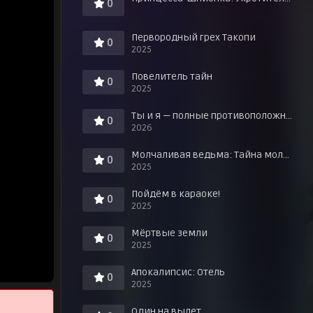
0
Первородный грех Такопи
0
2025
Повелитель тайн
0
2025
Ты и я — полные противоположности
0
2026
Молчаливая ведьма: Тайна молчаливой колдуньи
0
2025
Пойдём в караоке!
0
2025
Мёртвые земли
0
2025
Апокалипсис: Отель
0
2025
Один на вылет