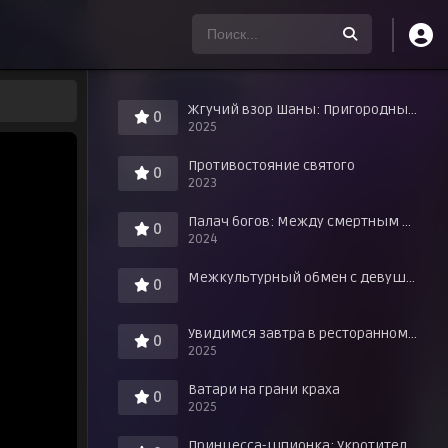
Жгучий взор Шаны: Пригородные знания о любви в горячих источниках!
0
2025
Противостояние святого
0
2023
Палач богов: Между смертным и божественным царством
0
2024
Межкультурный обмен с девушкой у игровых автоматов
0
Увидимся завтра в ресторанном дворике
0
2025
Ватари на грани краха
0
2025
Принцесса-шпионка: Укротитель короны. Фильм третий