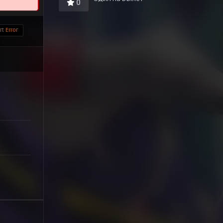
0
t Error