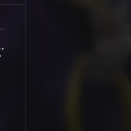
а с
е в
т.