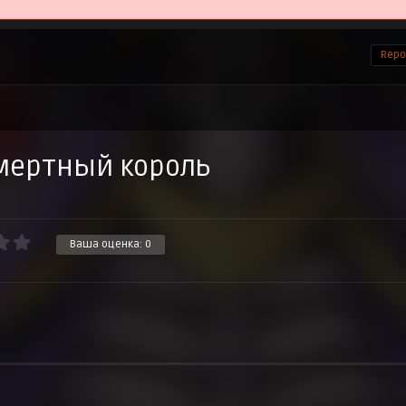
Repor
смертный король
Ваша оценка:
0