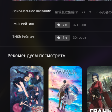
Оригинальное название
劇場版総集編 オーバーロード 不死者
IMDb Рейтинг
7.6
32 госов
TMDb Рейтинг
7.4
30 госов
Рекомендуем посмотреть