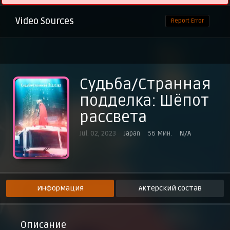
Video Sources
Report Error
Судьба/Странная
подделка: Шёпот
рассвета
Jul. 02, 2023
Japan
56 Мин.
N/A
Информация
Актерский состав
Описание