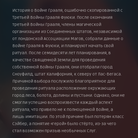
История о Войне Грааля, ошибочно скопированной с
Третьей Войны Грааля Фуюки. После окончания
третьей Войны Грааля, члены магической
организации из Соединенных Штатов, независимой
от лондонской Ассоциации Магов, собрали данные о
Войне Грааля в Фуюки, и планируют начать свой
ритуал. После семидесяти лет планирования, в
качестве Священной Земли для проведения
собственной Войны Грааля, они отобрали город
Сноуфилд, штат Калифорния, к северу от Лас-Вегаса.
Причиной выбора послужило благоприятное для
проведения ритуала расположение окружающих
город леса, болота, долины и пустыни. Однако, они не
смогли успешно воспроизвести каждый аспект
ритуала, что привело не к полноценной Войне, а
лишь имитации. По этой причине был потерян класс
Сэйбер, а понятие «герой» было стёрто, из-за чего
стал возможен призыв необычных Слуг.