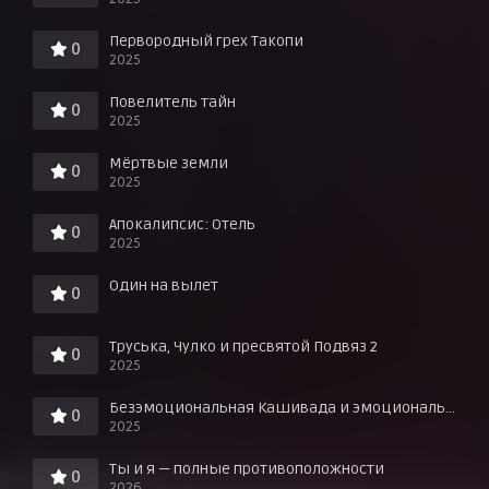
Первородный грех Такопи
0
2025
Повелитель тайн
0
2025
Мёртвые земли
0
2025
Апокалипсис: Отель
0
2025
Один на вылет
0
Труська, Чулко и пресвятой Подвяз 2
0
2025
Безэмоциональная Кашивада и эмоциональный Ота
0
2025
Ты и я — полные противоположности
0
2026