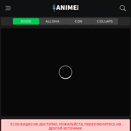
KODIK
ALLOHA
CDN
COLLAPS
Если видео не доступно, пожалуйста, переключитесь на
другой источник.