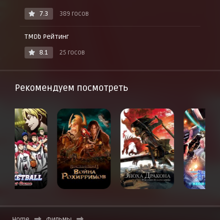
7.3
389 госов
TMDb Рейтинг
8.1
25 госов
Рекомендуем посмотреть
Home
Фильмы