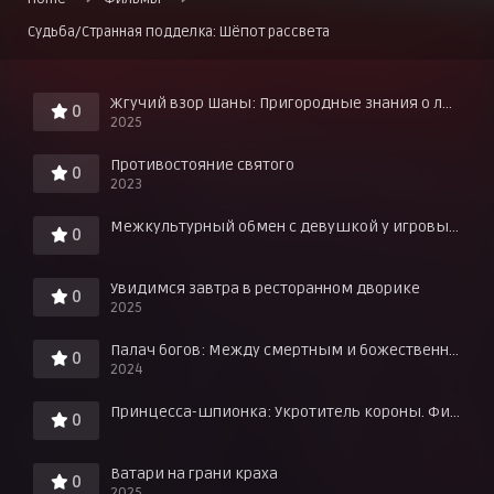
Судьба/Странная подделка: Шёпот рассвета
Жгучий взор Шаны: Пригородные знания о любви в горячих источниках!
0
2025
Противостояние святого
0
2023
Межкультурный обмен с девушкой у игровых автоматов
0
Увидимся завтра в ресторанном дворике
0
2025
Палач богов: Между смертным и божественным царством
0
2024
Принцесса-шпионка: Укротитель короны. Фильм третий
0
Ватари на грани краха
0
2025