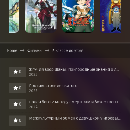
Home
Фильмы
В классе до утра!
Жгучий взор Шаны: Пригородные знания о любви в горячих источниках!
0
2025
Противостояние святого
0
2023
Палач богов: Между смертным и божественным царством
0
2024
Межкультурный обмен с девушкой у игровых автоматов
0