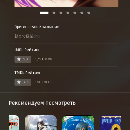
Оригинальное название
朝まで授業chu!
IMDb Рейтинг
5.7
175 госов
TMDb Рейтинг
7.3
160 госов
Рекомендуем посмотреть