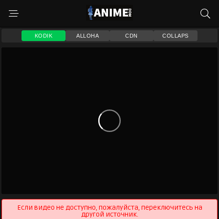
KODIK
ALLOHA
CDN
COLLAPS
Если видео не доступно, пожалуйста, переключитесь на
другой источник.