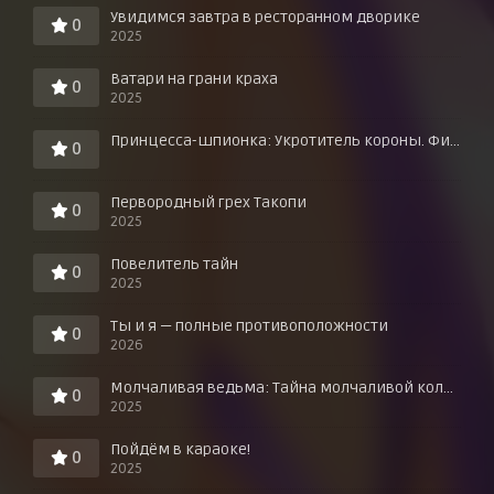
Увидимся завтра в ресторанном дворике
0
2025
Ватари на грани краха
0
2025
Принцесса-шпионка: Укротитель короны. Фильм третий
0
Первородный грех Такопи
0
2025
Повелитель тайн
0
2025
Ты и я — полные противоположности
0
2026
Молчаливая ведьма: Тайна молчаливой колдуньи
0
2025
Пойдём в караоке!
0
2025