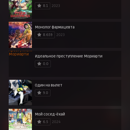
8.1
2023
Монолог фармацевта
8.659
2023
Идеальное преступление Мориарти
0.0
Один на вылет
9.0
Мой сосед-ёкай
6.5
2024