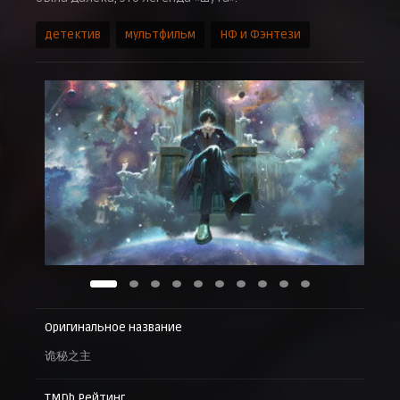
детектив
мультфильм
НФ и Фэнтези
Оригинальное название
诡秘之主
TMDb Рейтинг