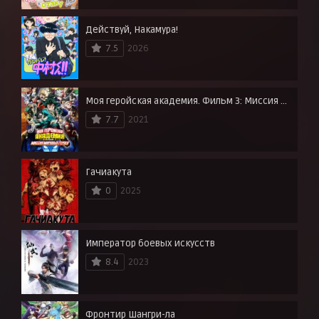
Действуй, Накамура!
7.5
2026
Моя геройская академия. Фильм 3: Миссия мировых героев
7.7
2021
Гачиакута
0
2025
Император боевых искусств
8.4
2023
Фронтир Шангри-ла