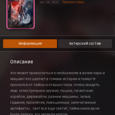
Jun. 28, 2025
Tencent Video
Воссоединение
16 августа 2025 г.
Подсказка
16 августа 2025 г.
Кукловод
16 августа 2025 г.
Бомба
16 августа 2025 г.
Информация
Актерский состав
Свет
16 августа 2025 г.
Описание
Кто может прикоснуться к необычному в волне пара и
машин? Кто шепчет в тумане истории и тьмы? Я
проснулся от тайны и открыл глаза, чтобы увидеть
мир: огнестрельное оружие, пушки, гигантские
корабли, дирижабли, разные машины; зелья,
гадания, проклятия, повешенные, запечатанные
артефакты… свет все еще светит, тайна никогда не
была далека, это легенда «Шута».