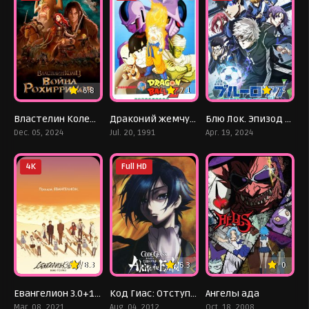
6.8
7.1
7.5
Властелин Колец: Война Рохирримов
Драконий жемчуг Зет 5: Месть Кулера
Блю Лок. Эпизод Наги
Dec. 05, 2024
Jul. 20, 1991
Apr. 19, 2024
4K
Full HD
8.3
6.3
0
Евангелион 3.0+1.01: Как-то раз
Код Гиас: Отступник Акито 1 — Падение Виверны
Ангелы ада
Mar. 08, 2021
Aug. 04, 2012
Oct. 18, 2008