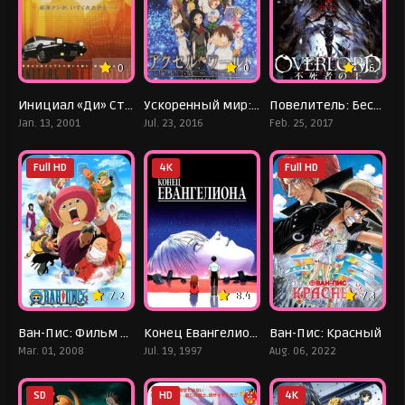
0
0
7.6
Инициал «Ди» Стадия третья
Ускоренный мир: Бесконечный всплеск
Повелитель: Бессмертный король
Jan. 13, 2001
Jul. 23, 2016
Feb. 25, 2017
Full HD
4K
Full HD
7.2
8.4
7.3
Ван-Пис: Фильм девятый
Конец Евангелиона
Ван-Пис: Красный
Mar. 01, 2008
Jul. 19, 1997
Aug. 06, 2022
SD
HD
4K