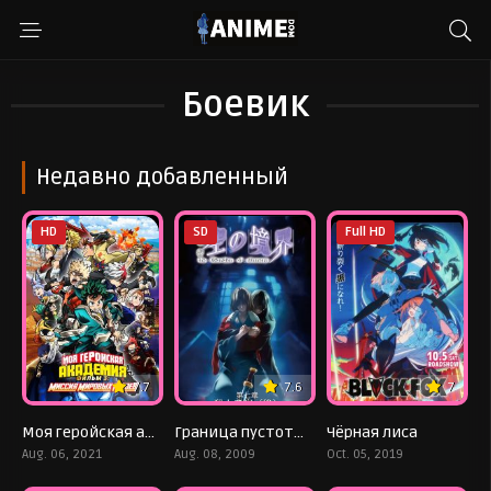
Боевик
Недавно добавленный
HD
SD
Full HD
7.7
7.6
7
Моя геройская академия. Фильм 3: Миссия мировых героев
Граница пустоты: Сад грешников (фильм седьмой)
Чёрная лиса
Aug. 06, 2021
Aug. 08, 2009
Oct. 05, 2019