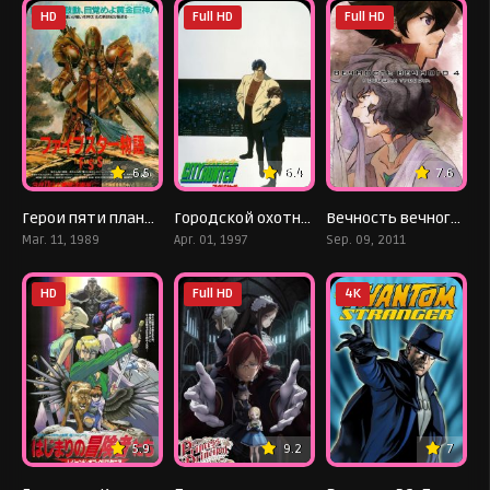
HD
Full HD
Full HD
6.5
6.4
7.6
Герои пяти планет
Городской охотник: Прощай, моя любимая
Вечность вечного 4: Ревущая тревога
Mar. 11, 1989
Apr. 01, 1997
Sep. 09, 2011
HD
Full HD
4K
5.9
9.2
7