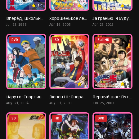
5.4
0
0
Вперёд, школьник — фильм
Хорошенькое лекарство 2. Фильм
За гранью: Я буду рядом. Будущее
Jul. 23, 1988
Apr. 16, 2005
Apr. 25, 2015
DVD
SD
Full HD
0
0
0
Наруто: Спортивный фестиваль Конохи
Люпен III: Операция по возврату сокровища
Первый шаг: Путь чемпиона
Aug. 21, 2004
Aug. 01, 2003
Jun. 25, 2003
SD
HD
DVD