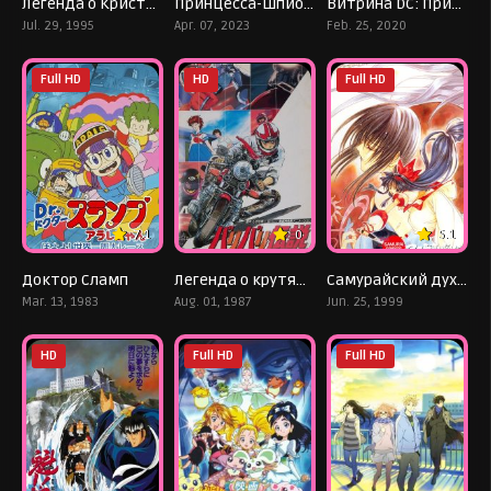
Легенда о Кристании (фильм)
Принцесса-шпионка: Укротитель короны. Фильм третий
Витрина DC: Призрачный Скиталец
Jul. 29, 1995
Apr. 07, 2023
Feb. 25, 2020
Full HD
HD
Full HD
7.1
0
5.1
Доктор Сламп
Легенда о крутящихся колёсах
Самурайский дух OVA
Mar. 13, 1983
Aug. 01, 1987
Jun. 25, 1999
HD
Full HD
Full HD