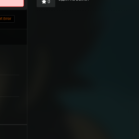
0
t Error