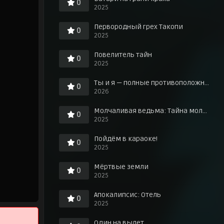
0
2025
Первородный грех Такопи
0
2025
Повелитель тайн
0
2025
Ты и я — полные противоположности
0
2026
Молчаливая ведьма: Тайна молчаливой колдуньи
0
2025
Пойдём в караоке!
0
2025
Мёртвые земли
0
2025
Апокалипсис: Отель
0
2025
Один на вылет