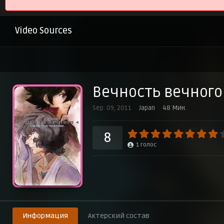
Video Sources
Вечность вечного
Sep. 09, 2011
Japan
48 Мин.
8
1
голос
Информация
Актерский состав