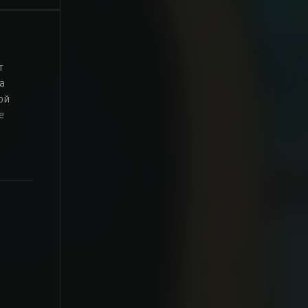
т
а
ой
е