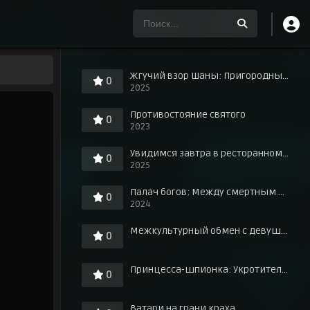
Жгучий взор Шаны: Пригородные знания о любви в горячих источниках!
0
2025
Противостояние святого
0
2023
Увидимся завтра в ресторанном дворике
0
2025
Палач богов: Между смертным и божественным царством
0
2024
Межкультурный обмен с девушкой у игровых автоматов
0
Принцесса-шпионка: Укротитель короны. Фильм третий
0
Ватари на грани краха