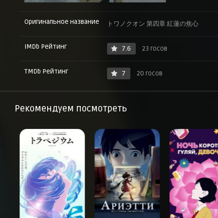
Оригинальное название
トワノクオン 第四章 紅蓮の焦心
IMDb Рейтинг
7.6
23 госов
TMDb Рейтинг
7
20 госов
Рекомендуем посмотреть