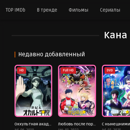
TOP IMDb
В тренде
Фильмы
Сериалы
Кана
Недавно добавленный
HD
Full HD
DVD
7
7.0
Оккультная академия
Любовь после порабощения мира
Jul. 06, 2010
Jan. 01, 2022
Jul. 01, 2025