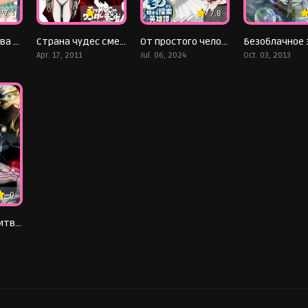
7.5
7.545
7.8
Мэдака Куроива не понимает моей привлекательности
Страна чудес смертников
От простого человека до героя-разведчика
Apr. 17, 2011
Jul. 06, 2024
Oct. 03, 2013
0
Магическая битва 0