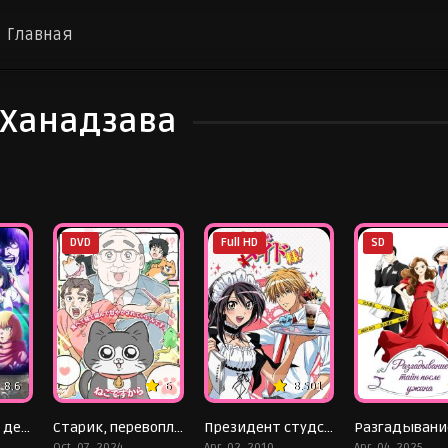
Главная
 Ханадзава
DVD
Full HD
SD
8.6
6
8.501
С нынешними детективами ничего не поделаешь
Старик, перевоплотившийся в кота
Президент студсовета — горничная!
Oct. 07, 2024
Apr. 02, 2010
Apr. 04, 2025