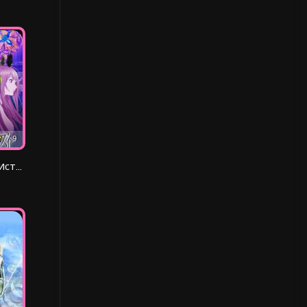
7.9
Буря потерь: Истребление цивилизации