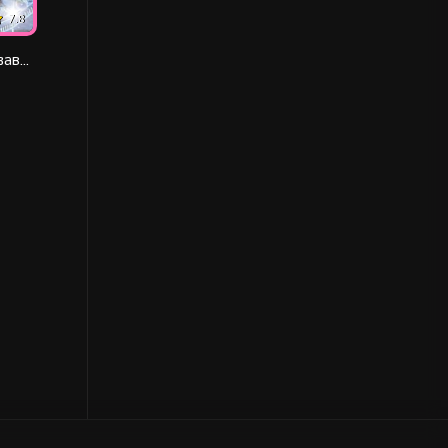
7.8
Безоблачное завтра