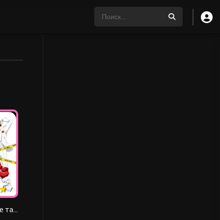
7
Разгадывание тайн после ужина