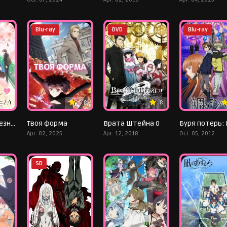
Blu-ray
DVD
Blu-ray
7.4
5.8
8
Любовная болезнь Хананои
Твоя форма
Врата Штейна 0
Apr. 02, 2025
Apr. 12, 2018
Oct. 05, 2012
SD