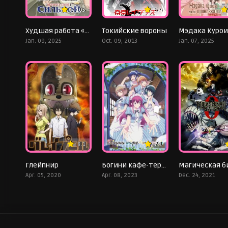
7.105
6.4
Худшая работа «оценщика» оказалась самой сильной
Токийские вороны
Jan. 09, 2025
Oct. 09, 2013
Jan. 07, 2025
8.1
7.1
Глейпнир
Богини кафе-террасы
Apr. 05, 2020
Apr. 08, 2023
Dec. 24, 2021