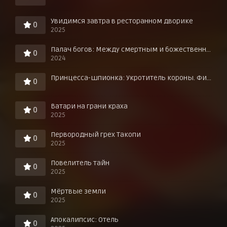
Увидимся завтра в ресторанном дворике
0
2025
Палач богов: Между смертным и божественным царством
0
2024
Принцесса-шпионка: Укротитель короны. Фильм третий
0
Ватари на грани краха
0
2025
Первородный грех Такопи
0
2025
Повелитель тайн
0
2025
Мёртвые земли
0
2025
Апокалипсис: Отель
0