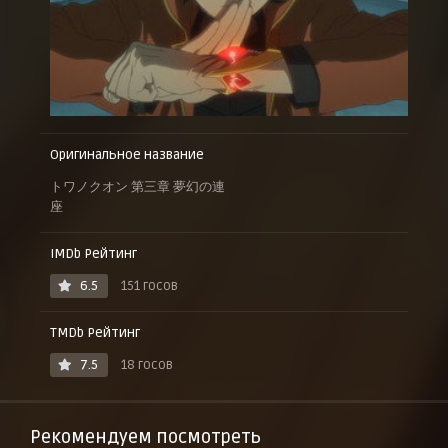
Оригинальное название
トワノクオン 第三章 夢幻の連
座
IMDb Рейтинг
6.5
151 госов
TMDb Рейтинг
7.5
18 госов
Рекомендуем посмотреть