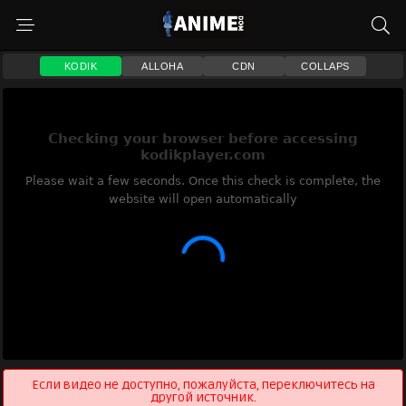
KODIK
ALLOHA
CDN
COLLAPS
Если видео не доступно, пожалуйста, переключитесь на
другой источник.