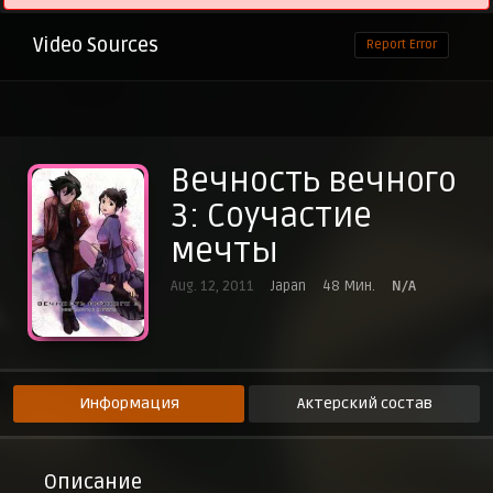
Video Sources
Report Error
Вечность вечного
3: Соучастие
мечты
Aug. 12, 2011
Japan
48 Мин.
N/A
Информация
Актерский состав
Описание