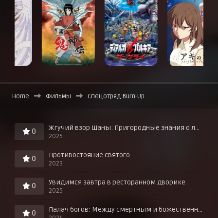
Home
Фильмы
Спецотряд Burn-Up
Жгучий взор Шаны: Пригородные знания о любви в горячих источниках!
0
2025
Противостояние святого
0
2023
Увидимся завтра в ресторанном дворике
0
2025
Палач богов: Между смертным и божественным царством
0
2024