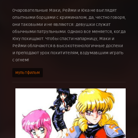
Очаровательные Маки, Рейми и Юка не выглядят
опытными борцами с криминалом, да, честно говоря,
они таковыми и не являются: девушки служат
обычными патрульными. Однако все меняется, когда
Юку похищают. Чтобы спасти напарницу, Маки и
Рейми облачаются в высокотехнологичные доспехи
и преподают урок похитителям, вздумавшим играть
с огнем!
мультфильм