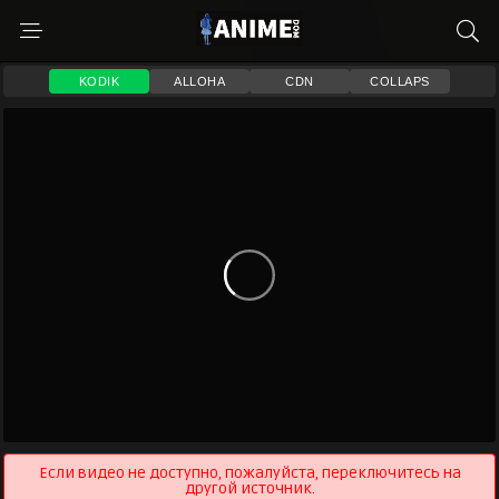
KODIK
ALLOHA
CDN
COLLAPS
Если видео не доступно, пожалуйста, переключитесь на
другой источник.