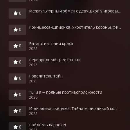
Межкультурный обмен с девушкой у игровых автоматов
0
Принцесса-шпионка: Укротитель короны. Фильм третий
0
Ватари на грани краха
0
2025
Первородный грех Такопи
0
2025
Повелитель тайн
0
2025
Ты и я — полные противоположности
0
2026
Молчаливая ведьма: Тайна молчаливой колдуньи
0
2025
Пойдём в караоке!
0
2025