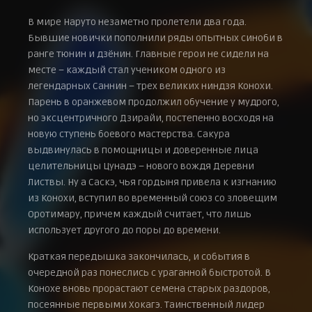
В мире Наруто незаметно пролетели два года.
Бывшие новички пополнили ряды опытных синоби в
ранге тюнин и дзёнин. Главные герои не сидели на
месте – каждый стал учеником одного из
легендарных Саннин – трех великих ниндзя Конохи.
Парень в оранжевом продолжил обучение у мудрого,
но эксцентричного Дзирайи, постепенно восходя на
новую ступень боевого мастерства. Сакура
выдвинулась в помощницы и доверенные лица
целительницы Цунадэ – нового вождя Деревни
Листвы. Ну а Саскэ, чья гордыня привела к изгнанию
из Конохи, вступил во временный союз со зловещим
Оротимару, причем каждый считает, что лишь
использует другого до поры до времени.
Краткая передышка закончилась, и события в
очередной раз понеслись с ураганной быстротой. В
Конохе вновь прорастают семена старых раздоров,
посеянные первыми Хокагэ. Таинственный лидер