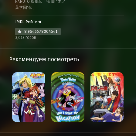
NARUTO 疾風伝「疾風! "木ノ
葉学園"伝」
IMDb Рейтинг
8.9645578004541
3,019 госов
Рекомендуем посмотреть