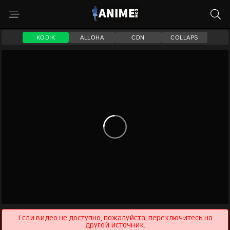
KODIK
ALLOHA
CDN
COLLAPS
Если видео не доступно, пожалуйста, переключитесь на
другой источник.