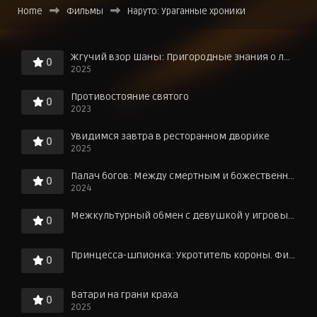
Home
Фильмы
Наруто: Ураганные хроники
Жгучий взор Шаны: Пригородные знания о любви в горячих источниках!
0
2025
Противостояние святого
0
2023
Увидимся завтра в ресторанном дворике
0
2025
Палач богов: Между смертным и божественным царством
0
2024
Межкультурный обмен с девушкой у игровых автоматов
0
Принцесса-шпионка: Укротитель короны. Фильм третий
0
Ватари на грани краха
0
2025