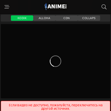
KODIK
ALLOHA
CDN
COLLAPS
Если видео не доступно, пожалуйста, переключитесь на
другой источник.