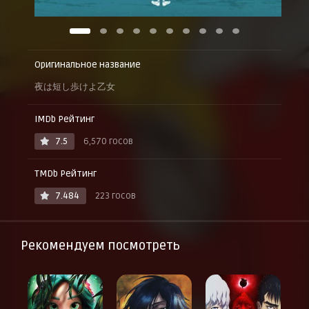
Оригинальное название
夜は短し歩けよ乙女
IMDb Рейтинг
7.5
6,570 госов
TMDb Рейтинг
7.484
223 госов
Рекомендуем посмотреть