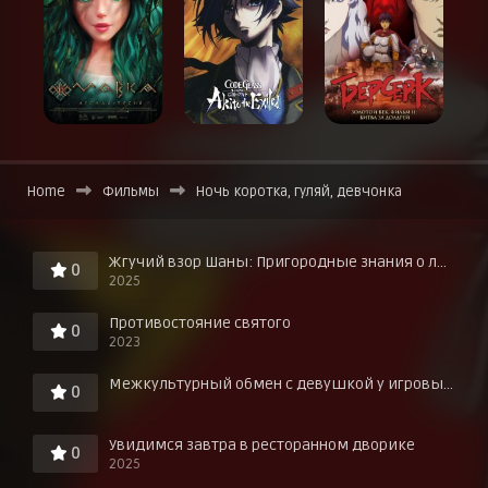
Home
Фильмы
Ночь коротка, гуляй, девчонка
Жгучий взор Шаны: Пригородные знания о любви в горячих источниках!
0
2025
Противостояние святого
0
2023
Межкультурный обмен с девушкой у игровых автоматов
0
Увидимся завтра в ресторанном дворике
0
2025