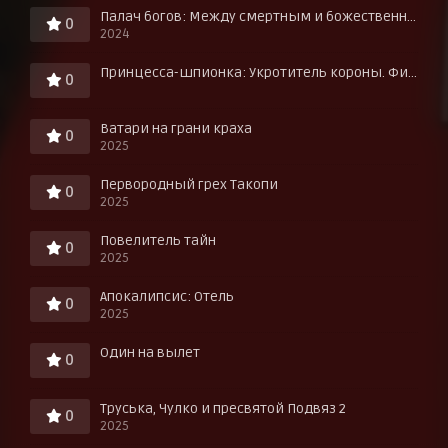
Палач богов: Между смертным и божественным царством
0
2024
Принцесса-шпионка: Укротитель короны. Фильм третий
0
Ватари на грани краха
0
2025
Первородный грех Такопи
0
2025
Повелитель тайн
0
2025
Апокалипсис: Отель
0
2025
Один на вылет
0
Труська, Чулко и пресвятой Подвяз 2
0
2025