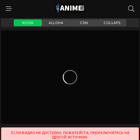
KODIK
ALLOHA
CDN
COLLAPS
Если видео не доступно, пожалуйста, переключитесь на
другой источник.