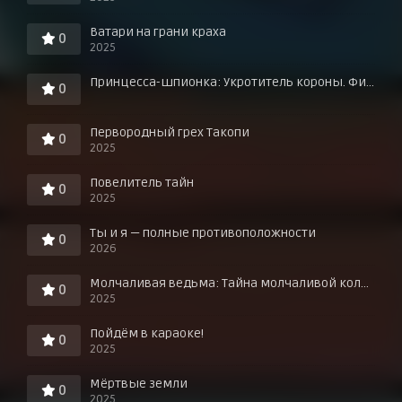
Ватари на грани краха
0
2025
Принцесса-шпионка: Укротитель короны. Фильм третий
0
Первородный грех Такопи
0
2025
Повелитель тайн
0
2025
Ты и я — полные противоположности
0
2026
Молчаливая ведьма: Тайна молчаливой колдуньи
0
2025
Пойдём в караоке!
0
2025
Мёртвые земли
0
2025