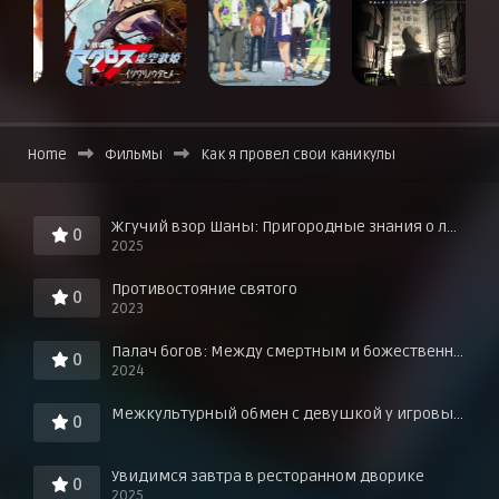
Home
Фильмы
Как я провел свои каникулы
Жгучий взор Шаны: Пригородные знания о любви в горячих источниках!
0
2025
Противостояние святого
0
2023
Палач богов: Между смертным и божественным царством
0
2024
Межкультурный обмен с девушкой у игровых автоматов
0
Увидимся завтра в ресторанном дворике
0
2025