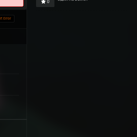
0
t Error