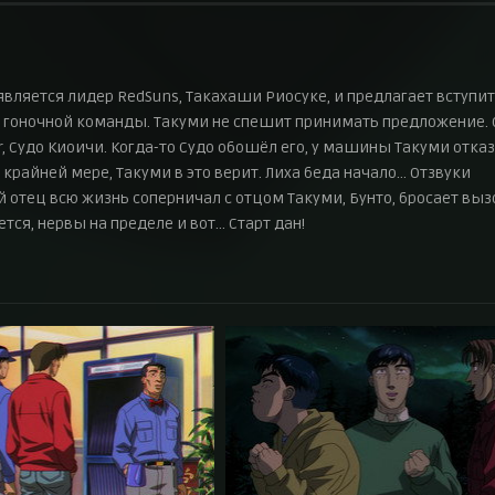
является лидер RedSuns, Такахаши Риосуке, и предлагает вступит
й гоночной команды. Такуми не спешит принимать предложение. 
Судо Киоичи. Когда-то Судо обошёл его, у машины Такуми отка
 крайней мере, Такуми в это верит. Лиха беда начало… Отзвуки
 отец всю жизнь соперничал с отцом Такуми, Бунто, бросает вызо
ся, нервы на пределе и вот… Старт дан!