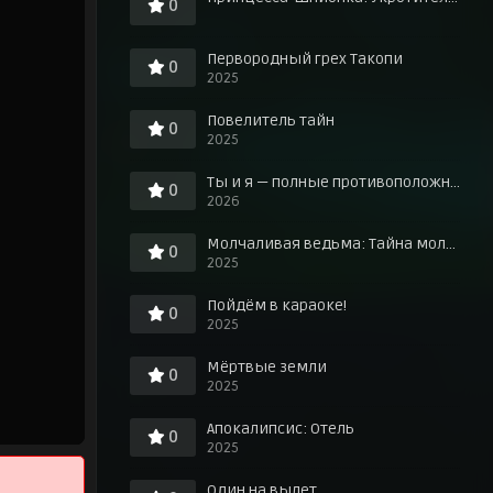
0
Первородный грех Такопи
0
2025
Повелитель тайн
0
2025
Ты и я — полные противоположности
0
2026
Молчаливая ведьма: Тайна молчаливой колдуньи
0
2025
Пойдём в караоке!
0
2025
Мёртвые земли
0
2025
Апокалипсис: Отель
0
2025
Один на вылет