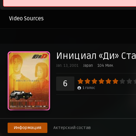
Video Sources
Инициал «Ди» Ст
Jan. 13, 2001
Japan
104 Мин.
6
1
голос
Информация
Актерский состав