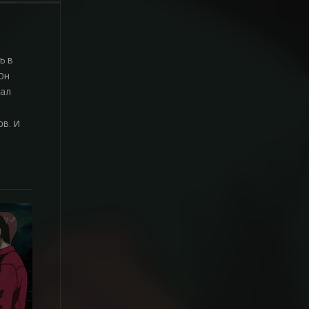
ь в
Он
зал
в. И