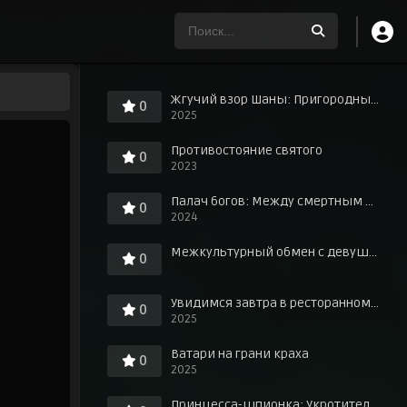
Жгучий взор Шаны: Пригородные знания о любви в горячих источниках!
0
2025
Противостояние святого
0
2023
Палач богов: Между смертным и божественным царством
0
2024
Межкультурный обмен с девушкой у игровых автоматов
0
Увидимся завтра в ресторанном дворике
0
2025
Ватари на грани краха
0
2025
Принцесса-шпионка: Укротитель короны. Фильм третий