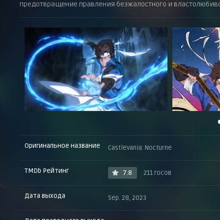
предотвращение правления безжалостного и властолюбиво
Оригинальное название
Castlevania: Nocturne
TMDb Рейтинг
7.8
211 госов
Дата выхода
Sep. 28, 2023