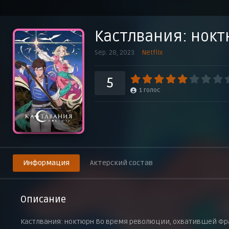
Пожиратель света
28 сентября 2023 г.
Кастлвания: нок
Sep. 28, 2023
Netflix
5
1
голос
Информация
Актерский состав
Описание
Кастлвания: ноктюрн Во время революции, охватившей Фра