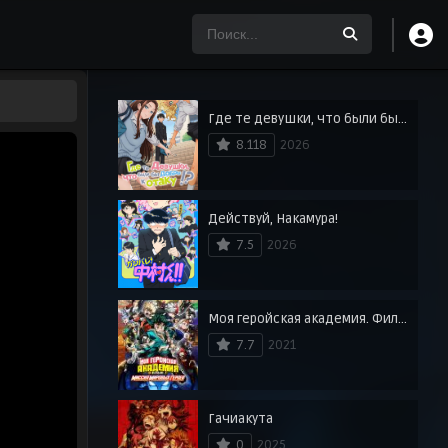
Где те девушки, что были бы добры к отаку?
8.118
2026
Действуй, Накамура!
7.5
2026
Моя геройская академия. Фильм 3: Миссия мировых героев
7.7
2021
Гачиакута
0
2025