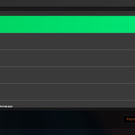
ловек
Repor