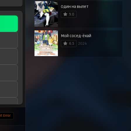
Один на вылет
9.0
Мой сосед-ёкай
6.5
2024
t Error