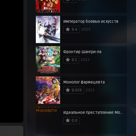
Император боевых искусств
8.4
2023
Фронтир Шангри-ла
8.1
2023
Монолог фармацевта
8.659
2023
Идеальное преступление Мориарти
0.0