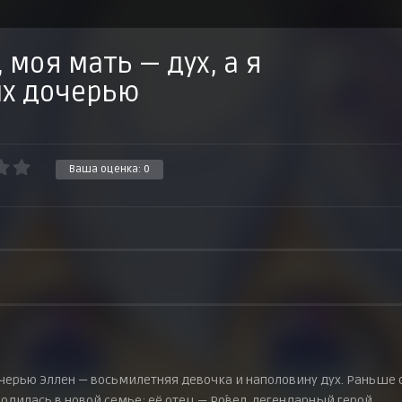
 моя мать — дух, а я
х дочерью
Ваша оценка:
0
дочерью Эллен — восьмилетняя девочка и наполовину дух. Раньше 
дилась в новой семье: её отец — Ро́вел, легендарный герой