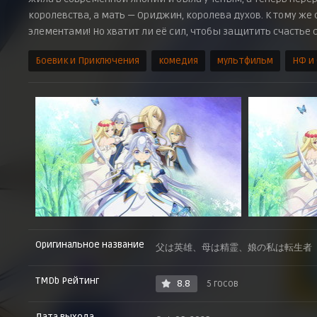
королевства, а мать — Ориджин, королева духов. К тому ж
элементами! Но хватит ли её сил, чтобы защитить счастье 
Боевик и Приключения
комедия
мультфильм
НФ и
Оригинальное название
父は英雄、母は精霊、娘の私は転生者
TMDb Рейтинг
8.8
5 госов