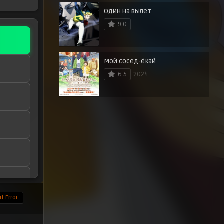
Один на вылет
9.0
Мой сосед-ёкай
6.5
2024
t Error