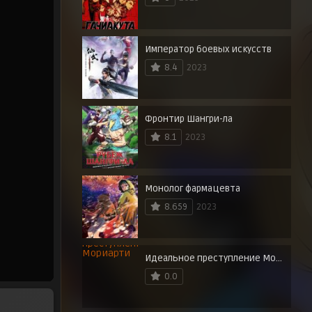
Император боевых искусств
8.4
2023
Фронтир Шангри-ла
8.1
2023
Монолог фармацевта
8.659
2023
Идеальное преступление Мориарти
0.0