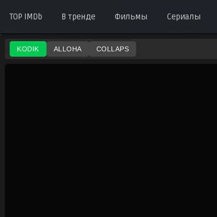
TOP IMDb
В тренде
Фильмы
Сериалы
KODIK
ALLOHA
COLLAPS