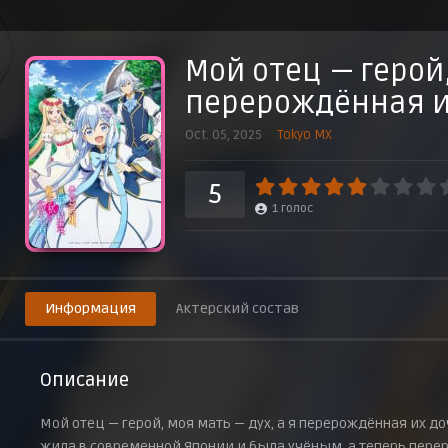
Меланхолия Рафилии
23 ноября 2025 г.
Мой отец — герой,
Принцесса-целительница
30 ноября 2025 г.
перерождённая и
Похищение
Oct. 05, 2025
Tokyo MX
7 декабря 2025 г.
Замыслы Рависеля
5
14 декабря 2025 г.
1
голос
Между людьми и духами
21 декабря 2025 г.
Информация
Актерский состав
Описание
Мой отец — герой, моя мать — дух, а я перерождённая их 
жила в современной Японии и была учёным, а теперь переро