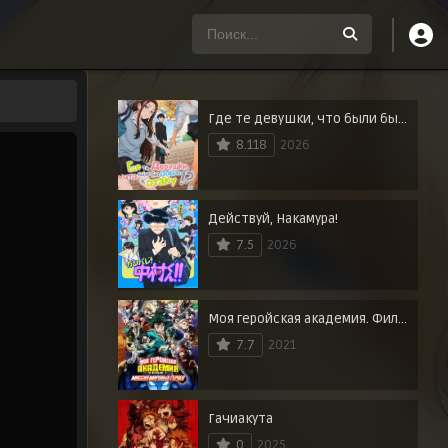
Где те девушки, что были бы добры к отаку?
8.118
2026
Действуй, Накамура!
7.5
2026
Моя геройская академия. Фильм 3: Миссия мировых героев
7.7
2021
Гачиакута
0
2025