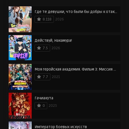
Где те девушки, что были бы добры к отаку?
8.118
2026
Действуй, Накамура!
7.5
2026
Моя геройская академия. Фильм 3: Миссия мировых героев
7.7
2021
Гачиакута
0
2025
Император боевых искусств