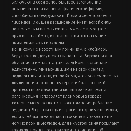
включают в себя более быстрое заживление,
Северная война (часть 2)
7 августа 2007 г.
ограниченное изменение физической формы,
способность обнаруживать Йома и себе подобных
Северная война (часть 3)
14 августа 2007 г.
гибридов, и общее расширение физической силы
позволяет им использовать тяжелое и мощное
Вторжение в Пьету (Часть 1)
21 августа 2007 г.
оружие – клеймор, в последствии это название
Вторжение в Пьету (Часть 2)
прикрепилось к гибридам.
28 августа 2007 г.
По никому не известным причинам, в клейморы
Критическая точка (Часть 1)
берут только девушек. Они часто выбираются для
4 сентября 2007 г.
обучения и имплантации силы Йома, оставаясь
Критическая точка (Часть 2)
единственными выжившими из своих семей,
11 сентября 2007 г.
подвергшихся нападению Йома, что обеспечивает их
Ради кого
лояльность и готовность терпеть болезненный
18 сентября 2007 г.
процесс гибридизации и мстить за свои семьи.
К преемникам
Организация направляет клейморы в города,
25 сентября 2007 г.
которые могут заплатить золотом за истребление
чудовищ. В организации строгие и суровые порядки,
если клейморы нарушают правила и убивают ни в
чем не повинных людей, для их устранения посылают
таких же воинов как они сами. Эта история об