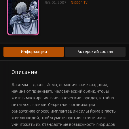
Jan. 01, 2007
Nippon TV
Рубка (Часть 1)
29 мая 2007 г.
Рубка (Часть 2)
5 июня 2007 г.
Рубка (Часть 3)
12 июня 2007 г.
Бесконечные Надгробия (Часть 1)
19 июня 2007 г.
Информация
Актерский состав
Бесконечные Надгробия (Часть 2)
26 июня 2007 г.
Готов к битве
Описание
3 июля 2007 г.
Пасть ведьмы (Часть 1)
Давным — давно, Йома, демонические создания,
10 июля 2007 г.
начинают принимать человеческий облик, чтобы
Пасть ведьмы (Часть 2)
жить в маскировке в человеческих городах, и тайно
17 июля 2007 г.
питаться людьми. Секретная организация
Пасть ведьмы (Часть 3)
обнаружила способ имплантации силы Йома в плоть
24 июля 2007 г.
живых людей, чтобы уметь противостоять им и
Северная война (часть 1)
31 июля 2007 г.
уничтожать их. Стандартные возможности гибридов