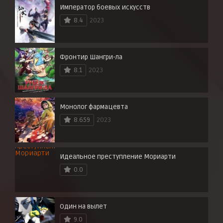
Император боевых искусств
8.4
2023
Фронтир Шангри-ла
8.1
2023
Монолог фармацевта
8.659
2023
Идеальное преступление Мориарти
0.0
Один на вылет
9.0