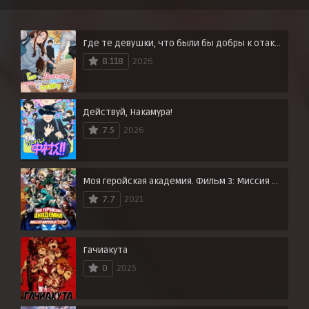
Где те девушки, что были бы добры к отаку?
8.118
2026
Действуй, Накамура!
7.5
2026
Моя геройская академия. Фильм 3: Миссия мировых героев
7.7
2021
Гачиакута
0
2025