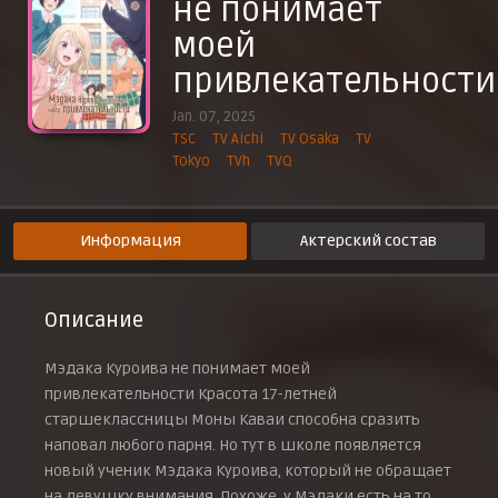
не понимает
Он и лучшая подруга
моей
4 марта 2025 г.
Он и парк развлечений
привлекательности
11 марта 2025 г.
Jan. 07, 2025
Он — и больше никого
18 марта 2025 г.
TSC
TV Aichi
TV Osaka
TV
Tokyo
TVh
TVQ
Он — и первая любовь
25 марта 2025 г.
Информация
Актерский состав
Описание
Мэдака Куроива не понимает моей
привлекательности Красота 17-летней
старшеклассницы Моны Каваи способна сразить
наповал любого парня. Но тут в школе появляется
новый ученик Мэдака Куроива, который не обращает
на девушку внимания. Похоже, у Мэдаки есть на то