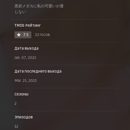
黒岩メダカに私の可愛いが通
じない
TMDb Рейтинг
7.5
13 госов
Дата выхода
Jan. 07, 2025
Дата последнего выхода
Mar. 25, 2025
Сезоны
2
Эпизодов
12