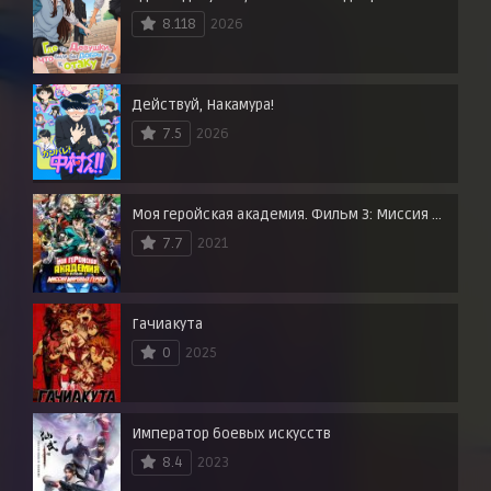
8.118
2026
Действуй, Накамура!
7.5
2026
Моя геройская академия. Фильм 3: Миссия мировых героев
7.7
2021
Гачиакута
0
2025
Император боевых искусств
8.4
2023