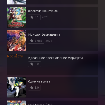
Фронтир Шангри-ла
8.1
2023
Монолог фармацевта
8.659
2023
Идеальное преступление Мориарти
0.0
Один на вылет
9.0
Мой сосед-ёкай