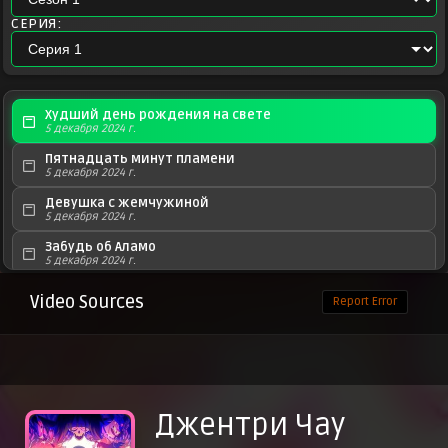
СЕРИЯ:
Худший день рождения на свете
5 декабря 2024 г.
Пятнадцать минут пламени
5 декабря 2024 г.
Девушка с жемчужиной
5 декабря 2024 г.
Забудь об Аламо
5 декабря 2024 г.
Мой монстр придёт однажды
Video Sources
Report Error
5 декабря 2024 г.
В любви и на войне все средства хороши
5 декабря 2024 г.
Идём в Жонг
5 декабря 2024 г.
Джентри Чау
Трое воришек
5 декабря 2024 г.