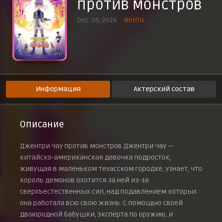
против монстров
Все в выигрыше
5 декабря 2024 г.
Dec. 05, 2024
Netflix
Звёздная ночь
5 декабря 2024 г.
Благие намерения
5 декабря 2024 г.
Фазы Муни
5 декабря 2024 г.
Информация
Актерский состав
Ночёвка
5 декабря 2024 г.
Описание
Джентри Чау против монстров Джентри Чау —
китайско-американская девочка подросток,
живущая в маленьком техасском городке, узнает, что
король демонов охотится за ней из-за
сверхъестественных сил, над подавлением которых
она работала всю свою жизнь. С помощью своей
двоюродной бабушки, эксперта по оружию, и