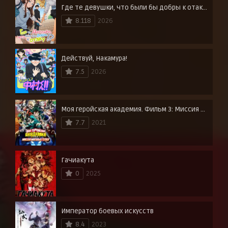
Где те девушки, что были бы добры к отаку?
8.118
2026
Действуй, Накамура!
7.5
2026
Моя геройская академия. Фильм 3: Миссия мировых героев
7.7
2021
Гачиакута
0
2025
Император боевых искусств
8.4
2023