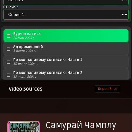
СЕРИЯ:
Буря и натиск
20 мая 2004 г.
Ад кромешный
3 июня 2004 г.
По молчаливому согласию. Часть 1
10 июня 2004 г.
По молчаливому согласию. Часть 2
17 июня 2004 г.
Полное равнодушие
Video Sources
Report Error
24 июня 2004 г.
Рыжий чужеземец
1 июля 2004 г.
Кругом враги
8 июля 2004 г.
Самурай Чамплу
Самомнение
15 июля 2004 г.