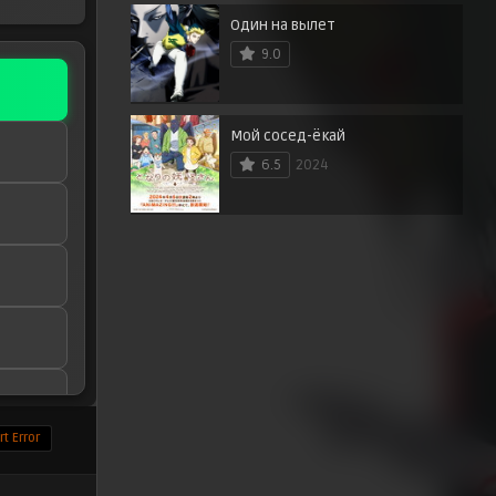
Один на вылет
9.0
Мой сосед-ёкай
6.5
2024
t Error