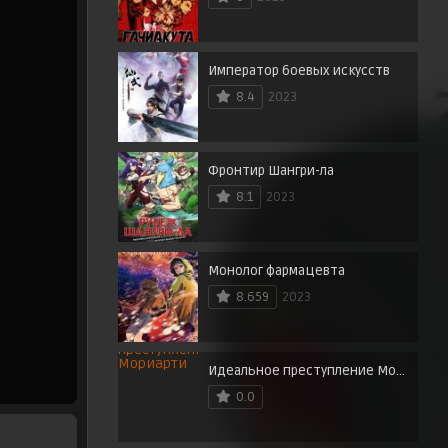
Император боевых искусств
8.4
2023
Фронтир Шангри-ла
8.1
2023
Монолог фармацевта
8.659
2023
Идеальное преступление Мориарти
0.0