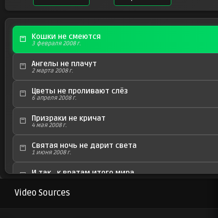
Кошки не смеются
3 февраля 2008 г.
Ангелы не плачут
2 марта 2008 г.
Цветы не проливают слёз
6 апреля 2008 г.
Призраки не кричат
4 мая 2008 г.
Святая ночь не дарит света
1 июня 2008 г.
И так , к вратам итого мира
6 июля 2008 г.
Video Sources