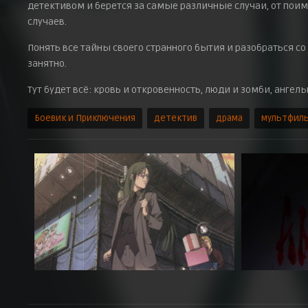
детективом и берется за самые различные случаи, от пои
случаев.
Понять все тайны своего странного бытия и разобраться с
занятно.
Тут будет всё: кровь и откровенность, люди и зомби, анге
Боевик и Приключения
детектив
драма
мультфил