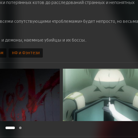
мки потерянных котов до расследований странных и непонятных
о всеми сопутствующими «проблемами» будет непросто, но весьм
лы и демоны, наемные убийцы и их боссы..
ьм
НФ и Фэнтези