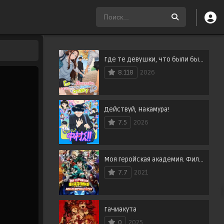
Где те девушки, что были бы добры к отаку?
8.118
2026
Действуй, Накамура!
7.5
2026
Моя геройская академия. Фильм 3: Миссия мировых героев
7.7
2021
Гачиакута
0
2025