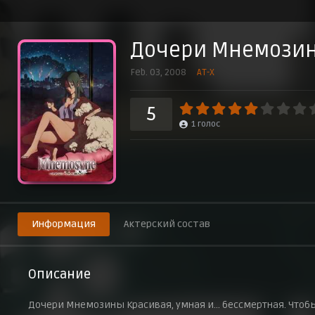
Дочери Мнемози
Feb. 03, 2008
AT-X
5
1
голос
Информация
Актерский состав
Описание
Дочери Мнемозины Красивая, умная и… бессмертная. Чтобы