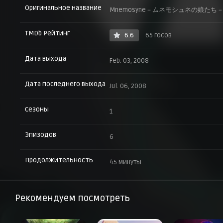
Оригинальное название
Mnemosyne－ムネモシュネの娘たち
TMDb Рейтинг
6.6
65 госов
Дата выхода
Feb. 03, 2008
Дата последнего выхода
Jul. 06, 2008
Сезоны
1
Эпизодов
6
Продолжительность
45 минуты
Рекомендуем посмотреть