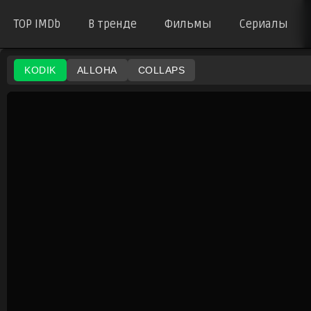
TOP IMDb
В тренде
Фильмы
Сериалы
KODIK
ALLOHA
COLLAPS