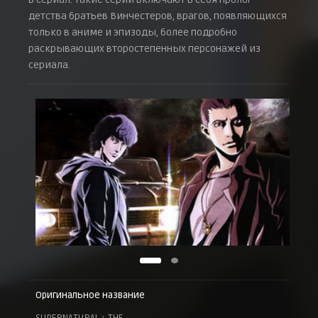
Эпизод 19
детства братьев Винчестеров, врагов, появляющихся
6 апреля 2011 г.
только в аниме и эпизоды, более подробно
Эпизод 20
раскрывающих второстепенных персонажей из
6 апреля 2011 г.
сериала.
Эпизод 21
6 апреля 2011 г.
Эпизод 22
6 апреля 2011 г.
Оригинальное название
SUPERNATURAL：THE