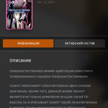
Jan. 12, 2011
Эпизод 9
2 февраля 2011 г.
Эпизод 10
2 февраля 2011 г.
Эпизод 11
2 февраля 2011 г.
Эпизод 12
2 февраля 2011 г.
Информация
Актерский состав
Эпизод 13
6 апреля 2011 г.
Эпизод 14
Описание
6 апреля 2011 г.
Эпизод 15
Сверхъестественное Аниме-адаптация известного
6 апреля 2011 г.
телевизионного сериала «Сверхъестественное».
Эпизод 16
6 апреля 2011 г.
Сюжет охватывает события первых двух сезонов
Эпизод 17
оригинала. Кроме того, данный аниме-проект
6 апреля 2011 г.
является не только ремейком лучших серий ТВ-
Эпизод 18
версии, но и описывает сюжет серий, не включенных
6 апреля 2011 г.
в сериал. Такие серии включают в себя пролог