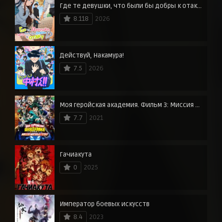
Где те девушки, что были бы добры к отаку?
8.118
2026
Действуй, Накамура!
7.5
2026
Моя геройская академия. Фильм 3: Миссия мировых героев
7.7
2021
Гачиакута
0
2025
Император боевых искусств
8.4
2023