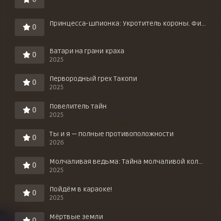
Принцесса-шпионка: Укротитель короны. Фильм третий
0
Ватари на грани краха
0
2025
Первородный грех Такопи
0
2025
Повелитель тайн
0
2025
Ты и я — полные противоположности
0
2026
Молчаливая ведьма: Тайна молчаливой колдуньи
0
2025
Пойдём в караоке!
0
2025
Мёртвые земли
0