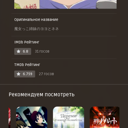
Оригинальное название
魔女っこ姉妹のヨヨとネネ
IMDb Рейтинг
6.8
31 госов
TMDb Рейтинг
6.759
27 госов
Рекомендуем посмотреть