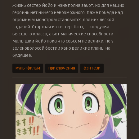
Жизнь сестер Йойо и Нэнэ полна забот. Но для наших
героинь нет ничего невозможного! Даже победа над
огромным монстром становится для них легкой
задачей. Старшая из сестер, Нэнэ, — колдунья
высшего класса, а вот магические способности
малышки Йойо пока что совсем не велики. Но у
зеленоволосой бестии явно великие планы на
будущее.
мультфильм
приключения
фэнтези