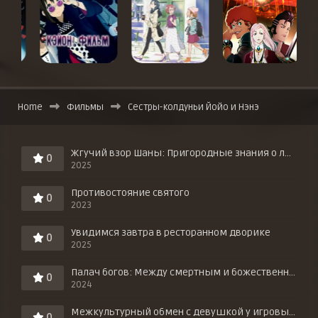
Home
Фильмы
Сестры-колдуньи Йойо и Нэнэ
Жгучий взор Шаны: Пригородные знания о любви в горячих источниках!
0
2025
Противостояние святого
0
2023
Увидимся завтра в ресторанном дворике
0
2025
Палач богов: Между смертным и божественным царством
0
2024
Межкультурный обмен с девушкой у игровых автоматов
0