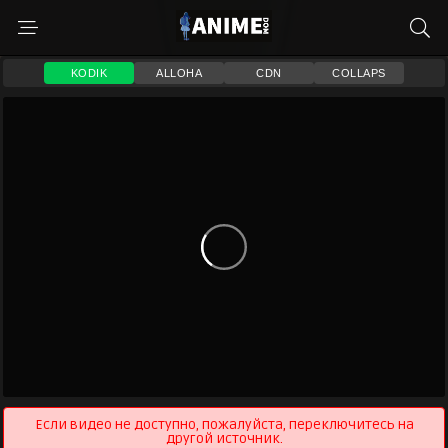
KODIK
ALLOHA
CDN
COLLAPS
Если видео не доступно, пожалуйста, переключитесь на
другой источник.