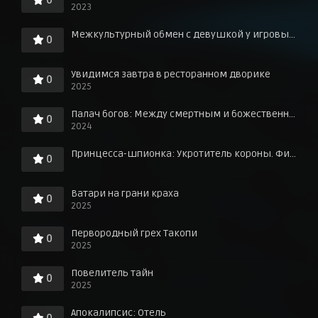
0
2023
Межкультурный обмен с девушкой у игровых автоматов
0
Увидимся завтра в ресторанном дворике
0
2025
Палач богов: Между смертным и божественным царством
0
2024
Принцесса-шпионка: Укротитель короны. Фильм третий
0
Ватари на грани краха
0
2025
Первородный грех Такопи
0
2025
Повелитель тайн
0
2025
Апокалипсис: Отель