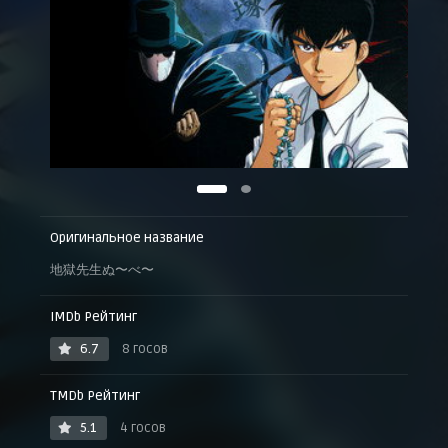
Оригинальное название
地獄先生ぬ〜べ〜
IMDb Рейтинг
6.7
8 госов
TMDb Рейтинг
5.1
4 госов