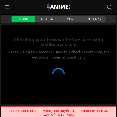
KODIK
ALLOHA
CDN
COLLAPS
Если видео не доступно, пожалуйста, переключитесь на
другой источник.