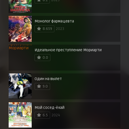
Монолог фармацевта
8.659
2023
Идеальное преступление Мориарти
0.0
Один на вылет
9.0
Мой сосед-ёкай
6.5
2024