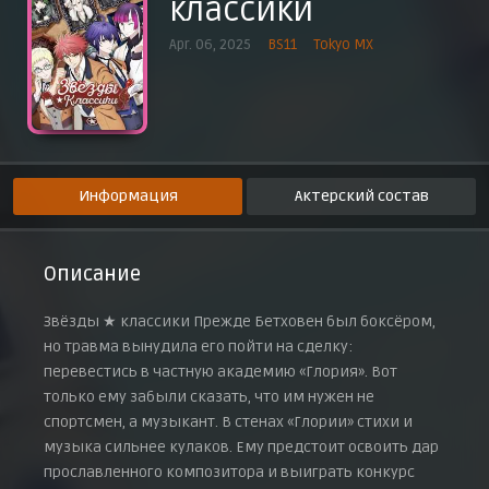
классики
Эпизод 9
1 июня 2025 г.
Apr. 06, 2025
BS11
Tokyo MX
Эпизод 10
8 июня 2025 г.
Эпизод 11
15 июня 2025 г.
Эпизод 12
22 июня 2025 г.
Информация
Актерский состав
Эпизод 13
29 июня 2025 г.
Описание
Звёзды ★ классики Прежде Бетховен был боксёром,
но травма вынудила его пойти на сделку:
перевестись в частную академию «Глория». Вот
только ему забыли сказать, что им нужен не
спортсмен, а музыкант. В стенах «Глории» стихи и
музыка сильнее кулаков. Ему предстоит освоить дар
прославленного композитора и выиграть конкурс