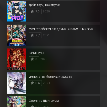
Действуй, Накамура!
7.5
2026
Моя геройская академия. Фильм 3: Миссия мировых героев
7.7
2021
Гачиакута
0
2025
Император боевых искусств
8.4
2023
Фронтир Шангри-ла
8.1
2023