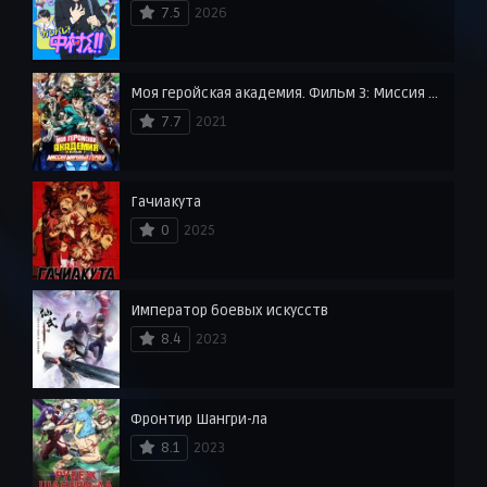
7.5
2026
Моя геройская академия. Фильм 3: Миссия мировых героев
7.7
2021
Гачиакута
0
2025
Император боевых искусств
8.4
2023
Фронтир Шангри-ла
8.1
2023