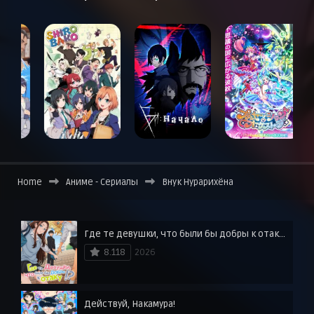
Home
Аниме - Сериалы
Внук Нурарихёна
Где те девушки, что были бы добры к отаку?
8.118
2026
Действуй, Накамура!