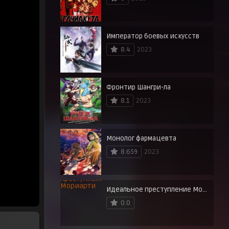
Император боевых искусств
8.4
2023
Фронтир Шангри-ла
8.1
2023
Монолог фармацевта
8.659
2023
Идеальное преступление Мориарти
0.0