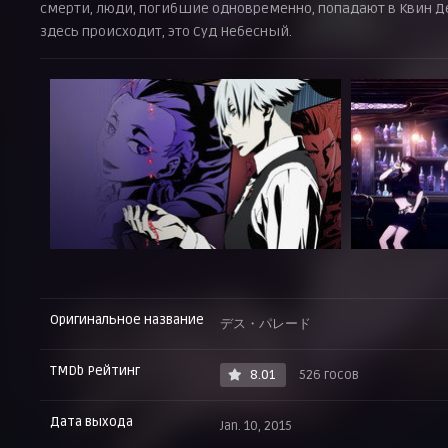
смерти, люди, погибшие одновременно, попадают в Квин Дек
здесь происходит, это Суд Небесный.
Оригинальное название
デス・パレード
TMDb Рейтинг
8.01
526 госов
Дата выхода
Jan. 10, 2015