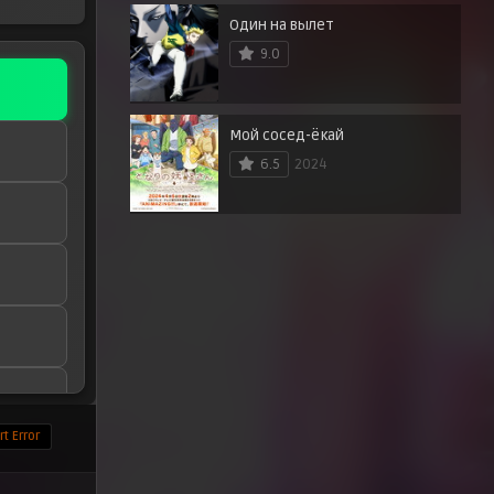
Один на вылет
9.0
Мой сосед-ёкай
6.5
2024
t Error