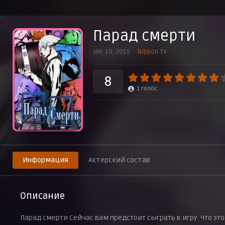
Эпизод 8
28 февраля 2015 г.
Парад смерти
Эпизод 9
7 марта 2015 г.
Jan. 10, 2015
Nippon TV
Эпизод 10
14 марта 2015 г.
8
1
голос
Эпизод 11
21 марта 2015 г.
Эпизод 12
28 марта 2015 г.
Информация
Актерский состав
Описание
Парад смерти Сейчас вам предстоит сыграть в игру. Что это