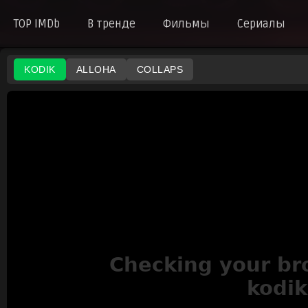
TOP IMDb
В тренде
Фильмы
Сериалы
KODIK
ALLOHA
COLLAPS