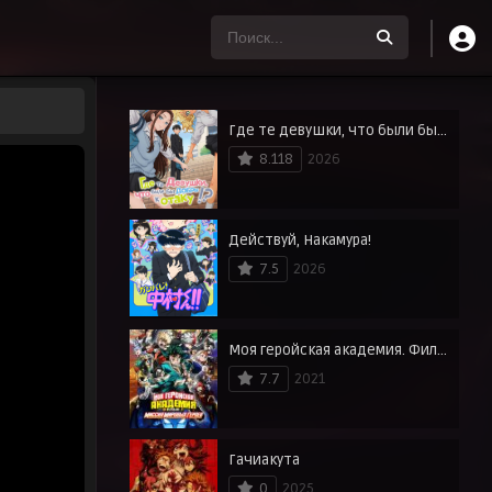
Где те девушки, что были бы добры к отаку?
8.118
2026
Действуй, Накамура!
7.5
2026
Моя геройская академия. Фильм 3: Миссия мировых героев
7.7
2021
Гачиакута
0
2025