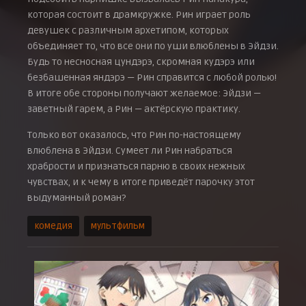
которая состоит в драмкружке. Рин играет роль
девушек с различным архетипом, которых
объединяет то, что все они по уши влюблены в Эйдзи.
Будь то несносная цундэрэ, скромная кудэрэ или
безбашенная яндэрэ — Рин справится с любой ролью!
В итоге обе стороны получают желаемое: Эйдзи —
заветный гарем, а Рин — актёрскую практику.
Только вот оказалось, что Рин по-настоящему
влюблена в Эйдзи. Сумеет ли Рин набраться
храбрости и признаться парню в своих нежных
чувствах, и к чему в итоге приведёт парочку этот
выдуманный роман?
комедия
мультфильм