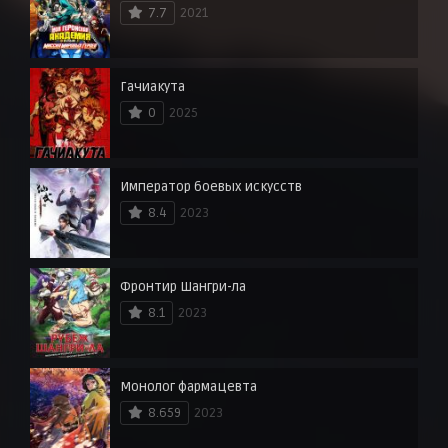
7.7
2021
Гачиакута
0
2025
Император боевых искусств
8.4
2023
Фронтир Шангри-ла
8.1
2023
Монолог фармацевта
8.659
2023