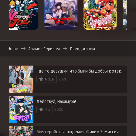
Home
Аниме - Сериалы
Псевдогарем
Где те девушки, что были бы добры к отаку?
8.118
2026
Действуй, Накамура!
7.5
2026
Моя геройская академия. Фильм 3: Миссия мировых героев