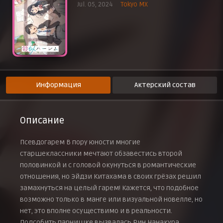
Jul. 05, 2024
Tokyo MX
Эпизод 9
30 августа 2024 г.
Эпизод 10
6 сентября 2024 г.
Эпизод 11
13 сентября 2024 г.
Эпизод 12
20 сентября 2024 г.
Информация
Актерский состав
Описание
Псевдогарем В пору юности многие
старшеклассники мечтают обзавестись второй
половинкой и с головой окунуться в романтические
отношения, но Эйдзи Китахама в своих грёзах решил
замахнуться на целый гарем! Кажется, что подобное
возможно только в манге или визуальной новелле, но
нет, это вполне осуществимо и в реальности.
Подсобить парнишке вызвалась Рин Нанакура,