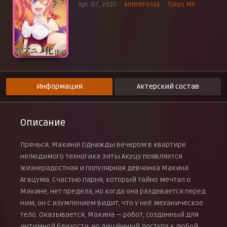
Apr. 07, 2025
AnimeFesta
Tokyo MX
Макина целуется
2 июня 2025 г.
Оружие пробудилось
9 июня 2025 г.
Макина вся в колючках
16 июня 2025 г.
У Макины физкультура
23 июня 2025 г.
Информация
Актерский состав
Описание
Прячься, Макина! Однажды вечером в квартире
нелюдимого техногика Эиты Акуцу появляется
жизнерадостная и популярная девчонка Макина
Агацума. Счастью парня, который тайно мечтал о
Макине, нет предела, но когда она раздевается перед
ним, он с изумлением видит, что у неё механическое
тело. Оказывается, Макина — робот, созданный для
интимной близости, но лишённый доступа к любой