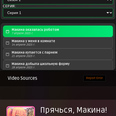
СЕРИЯ:
Макина оказалась роботом
7 апреля 2025 г.
Макина у меня в комнате
14 апреля 2025 г.
Макина купается с парнем
21 апреля 2025 г.
Макина добыла школьную форму
28 апреля 2025 г.
Макина больше не может прятаться
Video Sources
Report Error
5 мая 2025 г.
Нашу Макину взяли и украли
12 мая 2025 г.
Сёстры поменялись местами
19 мая 2025 г.
Прячься, Макина!
Макину спутали с призраком
26 мая 2025 г.