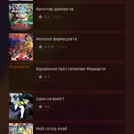
Фронтир Шангри-ла
8.1
2023
Монолог фармацевта
8.659
2023
Идеальное преступление Мориарти
0.0
Один на вылет
9.0
Мой сосед-ёкай