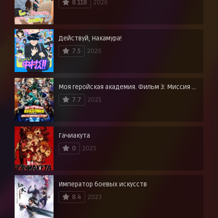
8.118
2026
Действуй, Накамура!
7.5
2026
Моя геройская академия. Фильм 3: Миссия мировых героев
7.7
2021
Гачиакута
0
2025
Император боевых искусств
8.4
2023