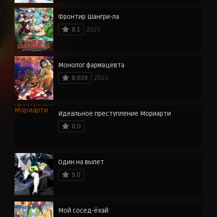
Фронтир Шангри-ла
8.1
2023
Монолог фармацевта
8.659
2023
Идеальное преступление Мориарти
0.0
Один на вылет
9.0
Мой сосед-ёкай