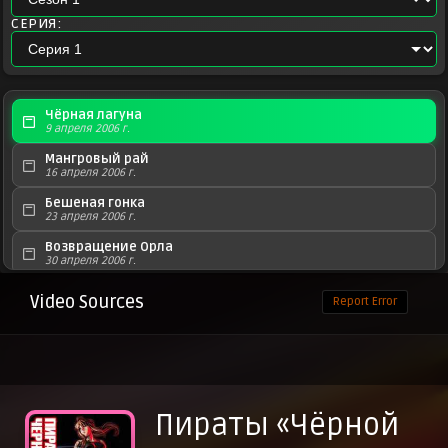
СЕРИЯ:
Чёрная лагуна
9 апреля 2006 г.
Мангровый рай
16 апреля 2006 г.
Бешеная гонка
23 апреля 2006 г.
Возвращение Орла
30 апреля 2006 г.
Орёл на охоте и охота на Орла. Падение Орла
Video Sources
Report Error
7 мая 2006 г.
Под охотничьей луной
14 мая 2006 г.
Расслабьтесь, ребята!
21 мая 2006 г.
Пираты «Чёрной
Большой переполох
28 мая 2006 г.