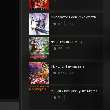
Император боевых искусств
8.4
2023
Фронтир Шангри-ла
8.1
2023
Монолог фармацевта
8.659
2023
Идеальное преступление Мориарти
0.0