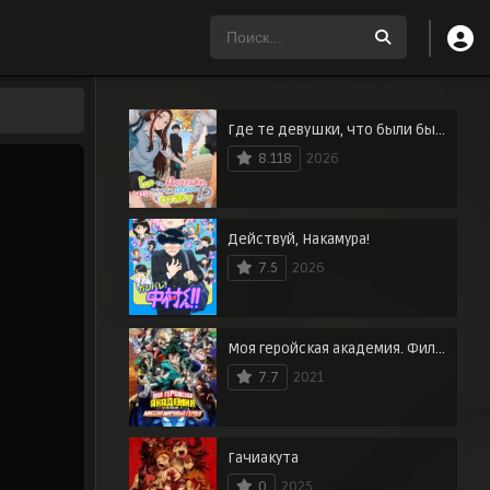
Где те девушки, что были бы добры к отаку?
8.118
2026
Действуй, Накамура!
7.5
2026
Моя геройская академия. Фильм 3: Миссия мировых героев
7.7
2021
Гачиакута
0
2025