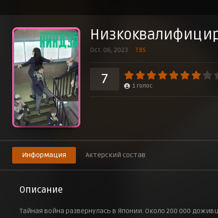
Эпизод 8
24 ноября 2023 г.
Низкоквалифици
Эпизод 9
1 декабря 2023 г.
Oct. 06, 2023
TBS
Эпизод 10
8 декабря 2023 г.
7
1
голос
Эпизод 11
15 декабря 2023 г.
Эпизод 12
22 декабря 2023 г.
Информация
Актерский состав
Описание
Тайная война развернулась в Японии. Около 200 000 дожив