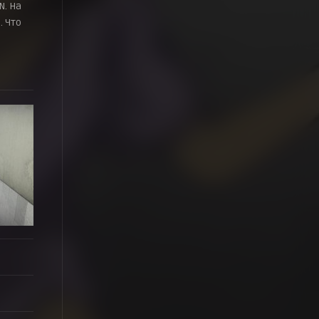
N. На
 Что