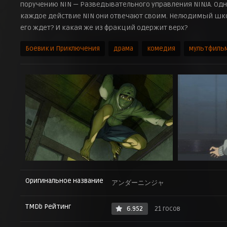
поручению NIN — Разведывательного управления NINJA. Одна
каждое действие NIN они отвечают своим. Нелюдимый школ
его ждет? И какая же из фракций одержит верх?
Боевик и Приключения
драма
комедия
мультфиль
Оригинальное название
アンダーニンジャ
TMDb Рейтинг
6.952
21 госов