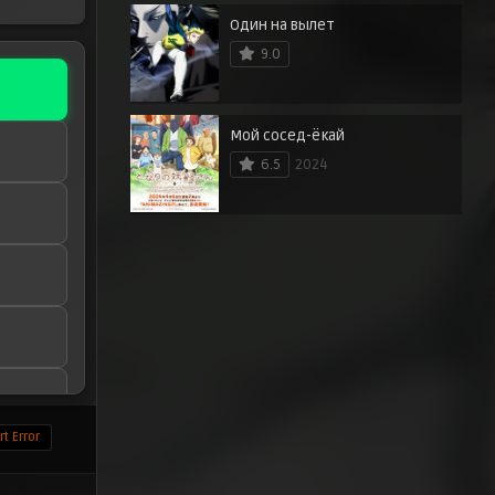
Один на вылет
9.0
Мой сосед-ёкай
6.5
2024
t Error