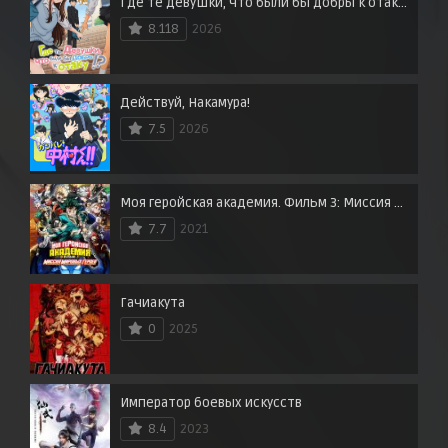
Где те девушки, что были бы добры к отаку?
8.118
2026
Действуй, Накамура!
7.5
2026
Моя геройская академия. Фильм 3: Миссия мировых героев
7.7
2021
Гачиакута
0
2025
Император боевых искусств
8.4
2023