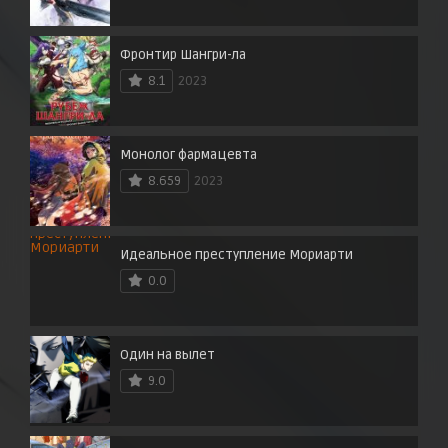
Фронтир Шангри-ла
8.1
2023
Монолог фармацевта
8.659
2023
Идеальное преступление Мориарти
0.0
Один на вылет
9.0