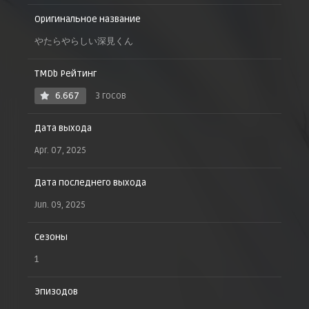
Оригинальное название
やたらやらしい深見くん
TMDb Рейтинг
6.667
3 госов
Дата выхода
Apr. 07, 2025
Дата последнего выхода
Jun. 09, 2025
Сезоны
1
Эпизодов