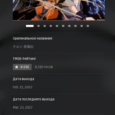
Прозрение Какаси!
27 сентября 2007 г.
Красота мгновения
27 сентября 2007 г.
Следующее поколение
18 октября 2007 г.
Возвращение Кадзэкагэ
Оригинальное название
25 октября 2007 г.
ナルト 疾風伝
TMDb Рейтинг
8.536
8,310 госов
Дата выхода
Feb. 15, 2007
Дата последнего выхода
Mar. 23, 2017