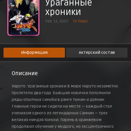
Ураганные
Слёзы дзинтюрики
хроники
12 апреля 2007 г.
Техника печати: Печать Девяти Драконов
Feb. 15, 2007
TV Tokyo
19 апреля 2007 г.
Ученица ниндзя-медика
26 апреля 2007 г.
Решительность Тиё
3 мая 2007 г.
Информация
Актерский состав
Судьбоносная встреча
10 мая 2007 г.
Зрелость Наруто
Описание
17 мая 2007 г.
Скрытое оружие называется!..
Наруто: Ураганные хроники В мире Наруто незаметно
24 мая 2007 г.
пролетели два года. Бывшие новички пополнили
Секрет дзинтюрики
ряды опытных синоби в ранге тюнин и дзёнин.
31 мая 2007 г.
Главные герои не сидели на месте — каждый стал
Смерть Гаары!
учеником одного из легендарных Саннин — трех
7 июня 2007 г.
великих ниндзя Конохи. Парень в оранжевом
Вторжение! Ловушка позади входа
21 июня 2007 г.
продолжил обучение у мудрого, но эксцентричного