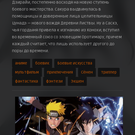
Дзирайи, постепенно восходя на новую ступень
Ловушка сработала! Противники команды Гая
5 июля 2007 г.
боевого мастерства. Сакура выдвинулась в
помощницы и доверенные лица целительницы
Хируко против двух куноити
19 июля 2007 г.
Цунадэ — нового вождя Деревни Листвы. Ну а Саскэ,
чья гордыня привела к изгнанию из Конохи, вступил
Истинное лицо Сасори
26 июля 2007 г.
во временный союз со зловещим Оротимару, причем
Секретные способности Тиё
каждый считает, что лишь использует другого до
2 августа 2007 г.
поры до времени.
«Отец» и «Мать»
2 августа 2007 г.
аниме
боевик
Боевые искусства
Третий Кадзэкагэ
мультфильм
приключения
Сёнен
триллер
9 августа 2007 г.
фантастика
фэнтези
Экшен
Три минуты между жизнью и смертью
16 августа 2007 г.
Десять кукол против сотни
23 августа 2007 г.
Несбывшаяся мечта
30 августа 2007 г.
Возрождённые звери
13 сентября 2007 г.