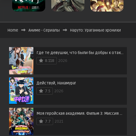
Home
Аниме - Сериалы
Наруто: Ураганные хроники
Где те девушки, что были бы добры к отаку?
8.118
2026
Действуй, Накамура!
7.5
2026
Моя геройская академия. Фильм 3: Миссия мировых героев
7.7
2021