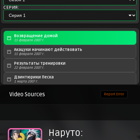
СЕРИЯ:
Возвращение домой
15 февраля 2007 г.
Акацуки начинают действовать
15 февраля 2007 г.
Результаты тренировки
22 февраля 2007 г.
Дзинтюрики Песка
1 марта 2007 г.
Как Кадзэкагэ...!
Video Sources
Report Error
15 марта 2007 г.
Миссия завершена!
29 марта 2007 г.
Беги, Канкуро!
29 марта 2007 г.
Наруто:
Вмешательство команды Какаси
12 апреля 2007 г.