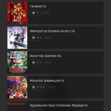
Гачиакута
0
2025
Император боевых искусств
8.4
2023
Фронтир Шангри-ла
8.1
2023
Монолог фармацевта
8.659
2023
Идеальное преступление Мориарти