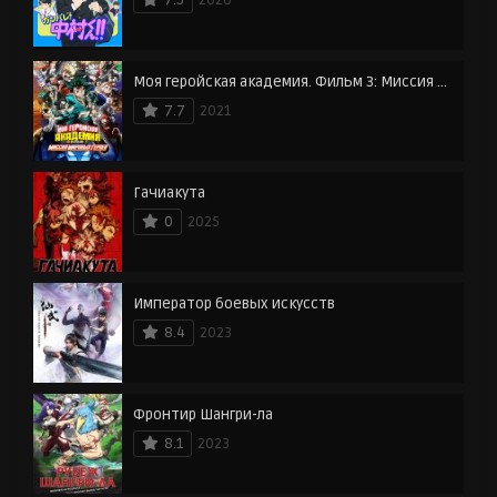
Моя геройская академия. Фильм 3: Миссия мировых героев
7.7
2021
Гачиакута
0
2025
Император боевых искусств
8.4
2023
Фронтир Шангри-ла
8.1
2023