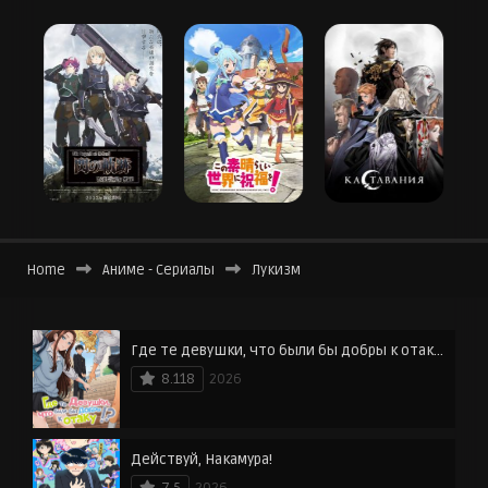
Home
Аниме - Сериалы
Лукизм
Где те девушки, что были бы добры к отаку?
8.118
2026
Действуй, Накамура!
7.5
2026