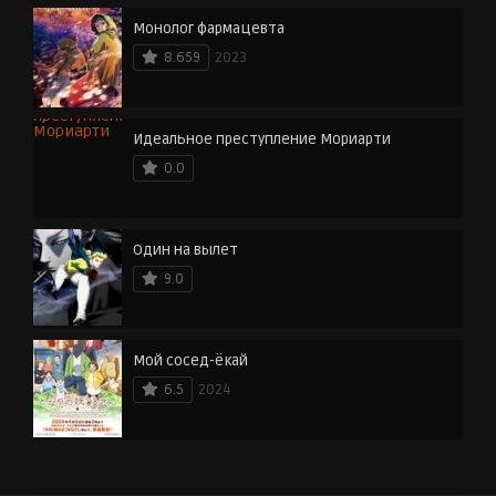
Монолог фармацевта
8.659
2023
Идеальное преступление Мориарти
0.0
Один на вылет
9.0
Мой сосед-ёкай
6.5
2024