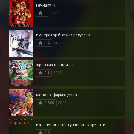
Гачиакута
0
2025
Император боевых искусств
8.4
2023
Фронтир Шангри-ла
8.1
2023
Монолог фармацевта
8.659
2023
Идеальное преступление Мориарти
0.0