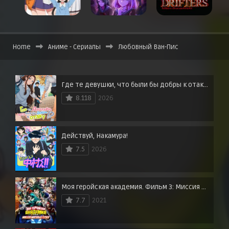
Home
Аниме - Сериалы
Любовный Ван-Пис
Где те девушки, что были бы добры к отаку?
8.118
2026
Действуй, Накамура!
7.5
2026
Моя геройская академия. Фильм 3: Миссия мировых героев
7.7
2021