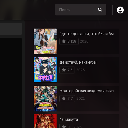
Где те девушки, что были бы добры к отаку?
8.118
2026
Действуй, Накамура!
7.5
2026
Моя геройская академия. Фильм 3: Миссия мировых героев
7.7
2021
Гачиакута
0
2025