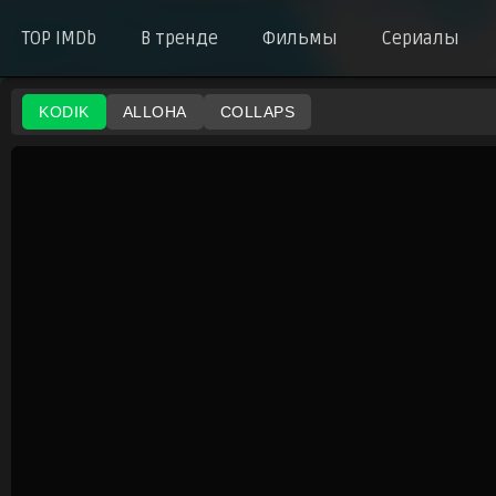
TOP IMDb
В тренде
Фильмы
Сериалы
KODIK
ALLOHA
COLLAPS