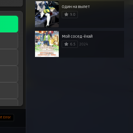
Один на вылет
9.0
Мой сосед-ёкай
6.5
2024
t Error