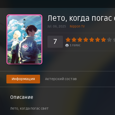
Контакт
24 августа 2025 г.
Лето, когда погас
Эпизод 9
7 сентября 2025 г.
Jul. 06, 2025
Nippon TV
Истина
14 сентября 2025 г.
7
1
голос
Грех Индо
21 сентября 2025 г.
Его место
28 сентября 2025 г.
Информация
Актерский состав
Описание
Лето, когда погас свет