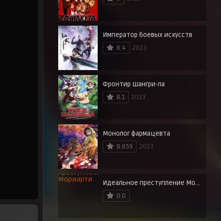
Император боевых искусств
8.4
2023
Фронтир Шангри-ла
8.1
2023
Монолог фармацевта
8.659
2023
Идеальное преступление Мориарти
0.0