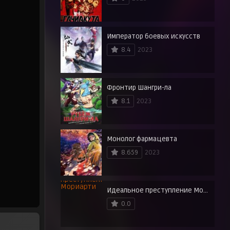
Император боевых искусств
8.4
2023
Фронтир Шангри-ла
8.1
2023
Монолог фармацевта
8.659
2023
Идеальное преступление Мориарти
0.0