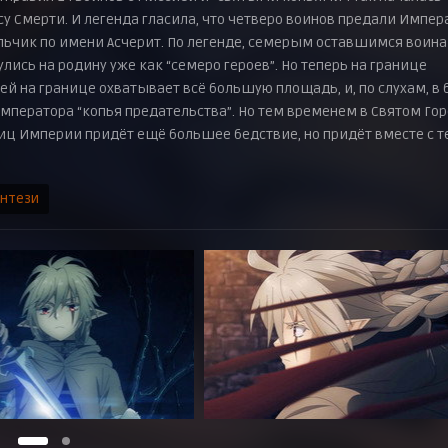
есу Смерти. И легенда гласила, что четверо воинов предали Импер
льчик по имени Асчерит. По легенде, семерым оставшимся воин
лись на родину уже как “семеро героев”. Но теперь на границе
ей на границе охватывает всё большую площадь, и, по слухам, в 
мператора “копья предательства”. Но тем временем в Святом Го
иц Империи придёт ещё большее бедствие, но придёт вместе с т
энтези