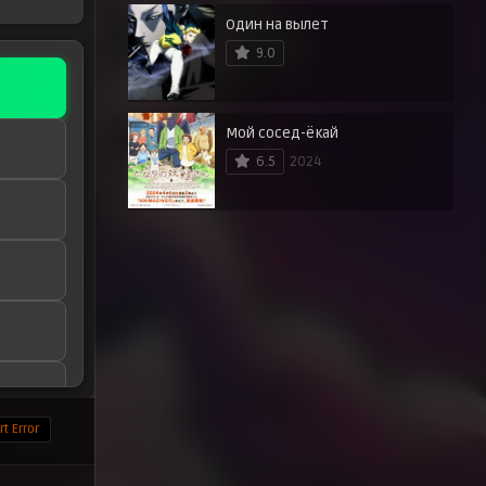
Один на вылет
9.0
Мой сосед-ёкай
6.5
2024
t Error