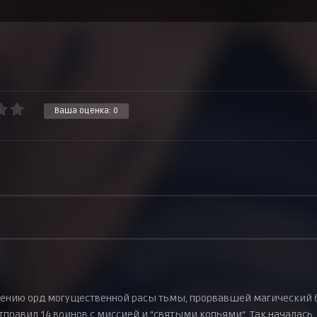
Ваша оценка:
0
адению орд могущественной расы тьмы, прорвавшей магический 
тправил 14 воинов с миссией и “святыми копьями”. Так началась