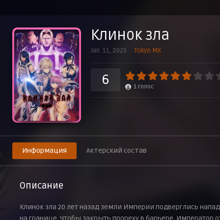
Калькрис
28 февраля 2025 г.
Клинок зла
Кровавый рассвет
8 марта 2025 г.
Jan. 11, 2025
Tokyo MX
Чёрное крыло
15 марта 2025 г.
6
1
голос
Цена мести
22 марта 2025 г.
Новый клинок
29 марта 2025 г.
Информация
Актерский состав
Описание
Клинок зла 20 лет назад земли Империи подверглись нап
на границе. Чтобы закрыть прореху в барьере, Император о