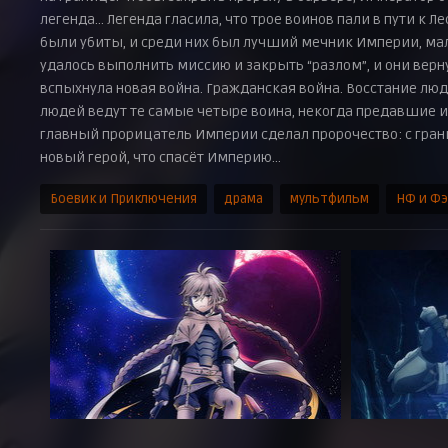
легенда… Легенда гласила, что трое воинов пали в пути к Л
были убиты, и среди них был лучший мечник Империи, ма
удалось выполнить миссию и закрыть “разлом”, и они верну
вспыхнула новая война. Гражданская война. Восстание люд
людей ведут те самые четыре воина, некогда предавшие и
главный прорицатель Империи сделал пророчество: с гран
новый герой, что спасёт Империю…
Боевик и Приключения
драма
мультфильм
НФ и Ф