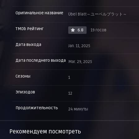
Оригинальное название
Übel Blatt～ユーベルブラット～
TMDb Рейтинг
6.8
19 госов
Дата выхода
Jan. 11, 2025
Дата последнего выхода
Mar. 29, 2025
Сезоны
1
Эпизодов
12
Продолжительность
24 минуты
Рекомендуем посмотреть