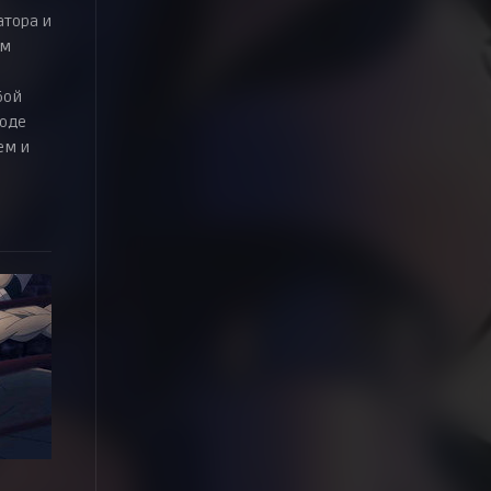
атора и
ам
бой
роде
ем и