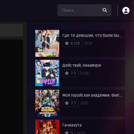
Где те девушки, что были бы добры к отаку?
8.118
2026
Действуй, Накамура!
7.5
2026
Моя геройская академия. Фильм 3: Миссия мировых героев
7.7
2021
Гачиакута
0
2025