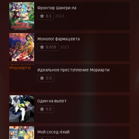
Фронтир Шангри-ла
8.1
2023
Монолог фармацевта
8.659
2023
Идеальное преступление Мориарти
0.0
Один на вылет
9.0
Мой сосед-ёкай