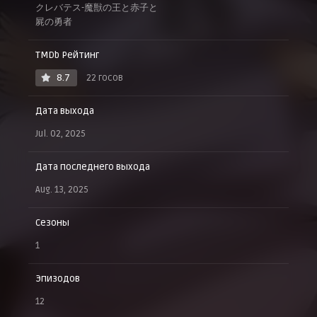
クレバテス-魔獣の王と赤子と
屍の勇者
TMDb Рейтинг
8.7
22 госов
Дата выхода
Jul. 02, 2025
Дата последнего выхода
Aug. 13, 2025
Сезоны
1
Эпизодов
12