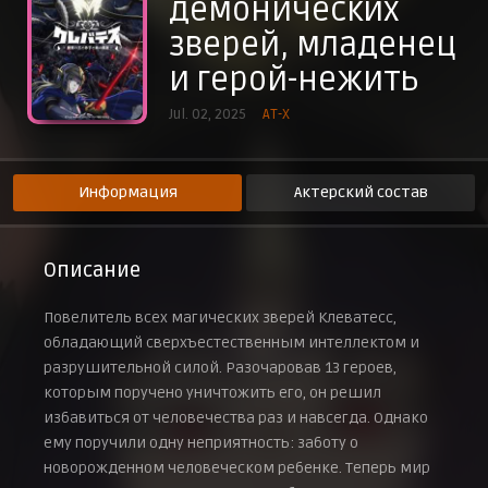
демонических
Эпизод 9
зверей, младенец
27 августа 2025 г.
Эпизод 10
и герой-нежить
3 сентября 2025 г.
Jul. 02, 2025
AT-X
Эпизод 11
10 сентября 2025 г.
Эпизод 12
17 сентября 2025 г.
Информация
Актерский состав
Описание
Повелитель всех магических зверей Клеватесс,
обладающий сверхъестественным интеллектом и
разрушительной силой. Разочаровав 13 героев,
которым поручено уничтожить его, он решил
избавиться от человечества раз и навсегда. Однако
ему поручили одну неприятность: заботу о
новорожденном человеческом ребенке. Теперь мир