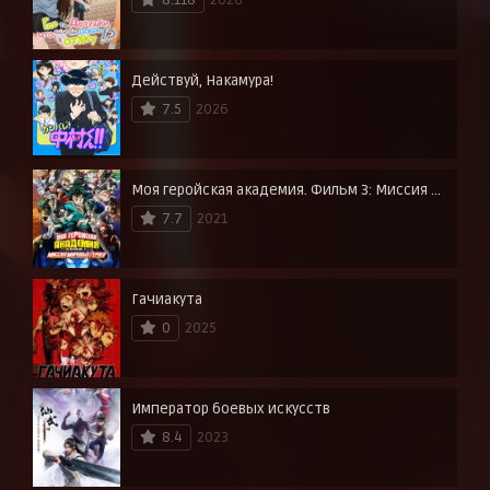
Действуй, Накамура!
7.5
2026
Моя геройская академия. Фильм 3: Миссия мировых героев
7.7
2021
Гачиакута
0
2025
Император боевых искусств
8.4
2023