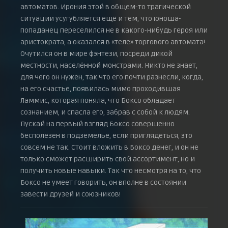
автоматов. Ирония этой в общем-то трагической
ситуации усугубляется ещё и тем, что юноша-
попаданец переселился не в какого-нибудь героя или
аристократа, а оказался в «теле» торгового автомата!
Очутился он в мире фэнтези, посреди дикой
местности, населённой монстрами. Никто не знает,
для чего он нужен, так что его почти разнесли, когда,
на его счастье, появилась мимо проходившая
Ламмис, которая поняла, что Боксо обладает
сознанием, и спасла его, забрав с собой к людям.
Пускай на первый взгляд Боксо совершенно
бесполезен в подземелье, если приглядеться, это
совсем не так. Стоит вложить в Боксо денег, и он не
только сможет расширить свой ассортимент, но и
получить новые навыки. Так что несмотря на то, что
Боксо не умеет говорить, он вполне в состоянии
завести друзей и союзников!