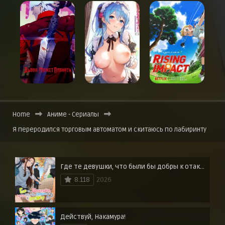
Home
Аниме - Сериалы
Я переродился торговым автоматом и скитаюсь по лабиринту
Где те девушки, что были бы добры к отаку?
8.118
2026
Действуй, Накамура!