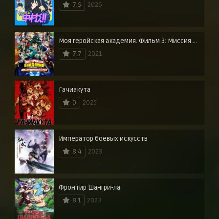
7.5
2026
Моя геройская академия. Фильм 3: Миссия мировых героев
7.7
2021
Гачиакута
0
2025
Император боевых искусств
8.4
2023
Фронтир Шангри-ла
8.1
2023