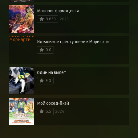
Монолог фармацевта
8.659
2023
Идеальное преступление Мориарти
0.0
Один на вылет
9.0
Мой сосед-ёкай
6.5
2024