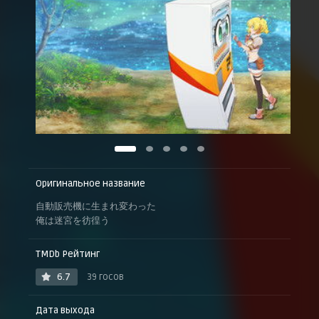
Оригинальное название
自動販売機に生まれ変わった
俺は迷宮を彷徨う
TMDb Рейтинг
6.7
39 госов
Дата выхода