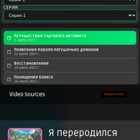
СЕРИЯ:
Путешествия торгового автомата
5 июля 2023 г.
Появление Короля лягушачьих демонов
12 июля 2023 г.
Восстановление
19 июля 2023 г.
Похищение Бокксо
26 июля 2023 г.
Тщеславие, гордость и торговый автомат
Video Sources
Report Error
2 августа 2023 г.
Сражающийся торговый автомат
9 августа 2023 г.
Ненасытные дьяволы
16 августа 2023 г.
Я переродился
Огненный скелетитан стратума Лабиринта
23 августа 2023 г.