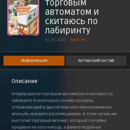
торговым
Неидеальный герой
автоматом и
30 августа 2023 г.
Желудочные меры
скитаюсь по
6 сентября 2023 г.
лабиринту
Стратум Плача мёртвых
13 сентября 2023 г.
Jul. 05, 2023
Tokyo MX
Что может сделать торговый автомат
20 сентября 2023 г.
Информация
Актерский состав
Описание
Я переродился торговым автоматом и скитаюсь по
лабиринту В некоторых случаях грузовик,
отправляющий в другой мир ни в чём неповинных
японцев, нуждается в помощниках. В этом случае им
выступил торговый автомат, который случайно
придавил не кого-нибудь, а фаната подобных