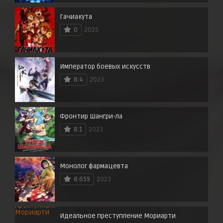
Гачиакута
0
2025
Император боевых искусств
8.4
2023
Фронтир Шангри-ла
8.1
2023
Монолог фармацевта
8.659
2023
Идеальное преступление Мориарти