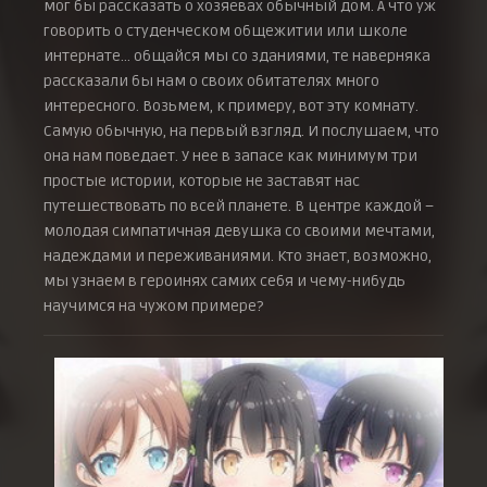
мог бы рассказать о хозяевах обычный дом. А что уж
говорить о студенческом общежитии или школе
интернате… общайся мы со зданиями, те наверняка
рассказали бы нам о своих обитателях много
интересного. Возьмем, к примеру, вот эту комнату.
Самую обычную, на первый взгляд. И послушаем, что
она нам поведает. У нее в запасе как минимум три
простые истории, которые не заставят нас
путешествовать по всей планете. В центре каждой –
молодая симпатичная девушка со своими мечтами,
надеждами и переживаниями. Кто знает, возможно,
мы узнаем в героинях самих себя и чему-нибудь
научимся на чужом примере?