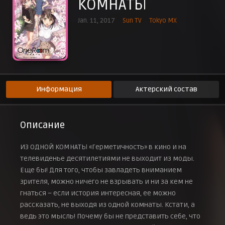
КОМНАТЫ
Эпизод 9
8 марта 2017 г.
Jan. 11, 2017
Sun TV
Tokyo MX
Эпизод 10
15 марта 2017 г.
Эпизод 11
22 марта 2017 г.
Эпизод 12
29 марта 2017 г.
Информация
Актерский состав
Описание
ИЗ ОДНОЙ КОМНАТЫ «Герметичность» в кино и на
телевиденье десятилетиями не выходит из моды.
Еще бы! Для того, чтобы завладеть вниманием
зрителя, можно ничего не взрывать и ни за кем не
гнаться – если история интересная, ее можно
рассказать, не выходя из одной комнаты. Кстати, а
ведь это мысль! Почему бы не представить себе, что