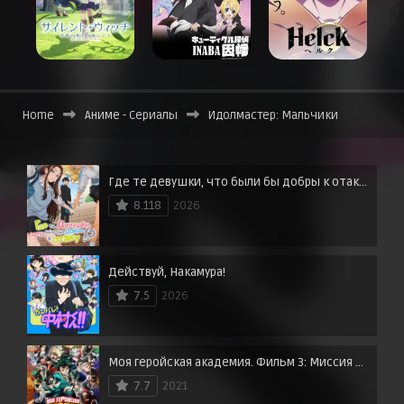
Home
Аниме - Сериалы
Идолмастер: Мальчики
Где те девушки, что были бы добры к отаку?
8.118
2026
Действуй, Накамура!
7.5
2026
Моя геройская академия. Фильм 3: Миссия мировых героев
7.7
2021