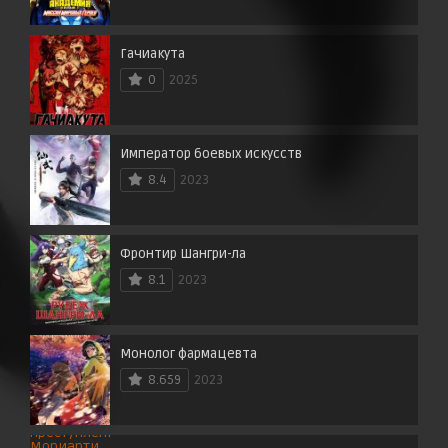
Гачиакута
0
2025
Император боевых искусств
8.4
2023
Фронтир Шангри-ла
8.1
2023
Монолог фармацевта
8.659
2023