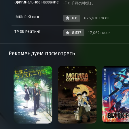
Оригинальное название
千と千尋の神隠し
IMDb Рейтинг
8.6
876,630 госов
TMDb Рейтинг
8.537
17,062 госов
Рекомендуем посмотреть