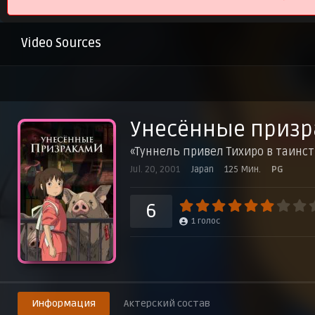
Video Sources
Унесённые призр
«Туннель привел Тихиро в таинств
Jul. 20, 2001
Japan
125 Мин.
PG
6
1
голос
Информация
Актерский состав