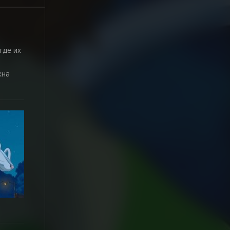
где их
жна