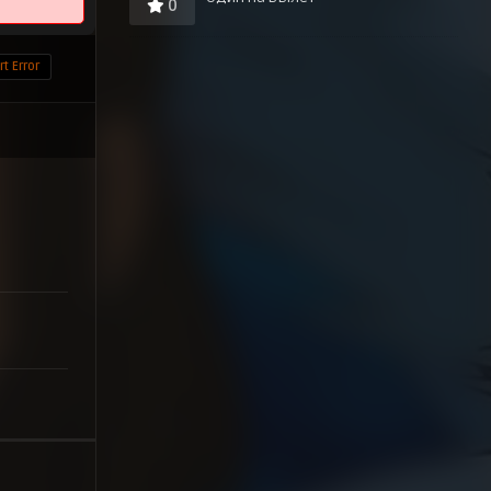
0
t Error