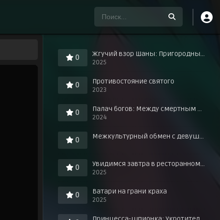
Жгучий взор Шаны: Пригородные знания о любви в горячих источниках!
0
2025
Противостояние святого
0
2023
Палач богов: Между смертным и божественным царством
0
2024
Межкультурный обмен с девушкой у игровых автоматов
0
Увидимся завтра в ресторанном дворике
0
2025
Ватари на грани краха
0
2025
Принцесса-шпионка: Укротитель короны. Фильм третий