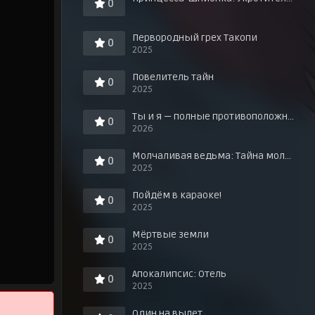
0
Первородный грех Такопи
0
2025
Повелитель тайн
0
2025
Ты и я — полные противоположности
0
2026
Молчаливая ведьма: Тайна молчаливой колдуньи
0
2025
Пойдём в караоке!
0
2025
Мёртвые земли
0
2025
Апокалипсис: Отель
0
2025
Один на вылет