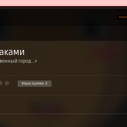
Repor
аками
енный город ...»
Ваша оценка:
0