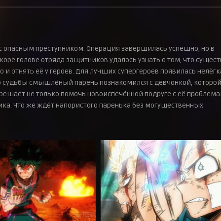
с опасным преступником. Операция завершилась успешно, но в
оре голове отряда защитников удалось узнать о том, что сущест
о и отнять её у героев. Для лучших супергероев появилась нелёгк
лею судьбы смышлёный парень познакомился с девчонкой, которо
решает не только помочь новоиспечённой подруге с её проблема
тика. Что же ждёт напористого паренька без могущественных