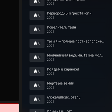
0
2025
Первородный грех Такопи
0
2025
Повелитель тайн
0
2025
Ты и я — полные противоположности
0
2026
Молчаливая ведьма: Тайна молчаливой колдуньи
0
2025
Пойдём в караоке!
0
2025
Мёртвые земли
0
2025
Апокалипсис: Отель
0
2025
Один на вылет