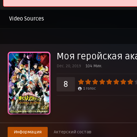
Video Sources
Моя геройская ак
Dec. 20, 2019
104 Мин.
8
1
голос
Информация
Актерский состав