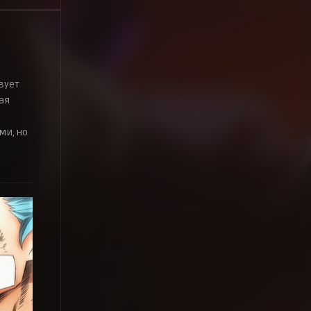
вует
ая
й
ми, но