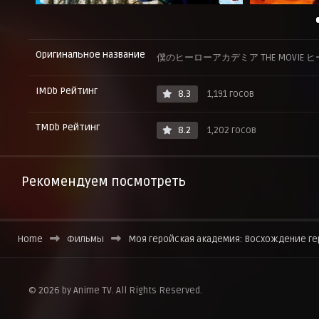
Оригинальное название
僕のヒーローアカデミア THE MOVIE
IMDb Рейтинг
8.3
1,191 госов
TMDb Рейтинг
8.2
1,202 госов
Рекомендуем посмотреть
Home
Фильмы
Моя геройская академия: Восхождение ге
© 2026 by Anime TV. All Rights Reserved.