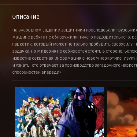
Описание
На очередном задании защитники преследовали грузовик 
машине ребята не обнаружили ничего подозрительного. Вск
наркотик, который может не только пробудить сверхсилу, н
задачка, но Мидория не собирается стоять в стороне. Во
известна секретная информация о новом наркотике. Изуку 
и узнать, кто отвечает за производство загадочного нарко
способностей впереди?