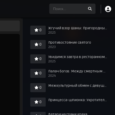
Жгучий взор Шаны: Пригородные знания о любви в горячих источниках!
0
2025
Противостояние святого
0
2023
Увидимся завтра в ресторанном дворике
0
2025
Палач богов: Между смертным и божественным царством
0
2024
Межкультурный обмен с девушкой у игровых автоматов
0
Принцесса-шпионка: Укротитель короны. Фильм третий
0
Ватари на грани краха