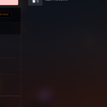
0
t Error