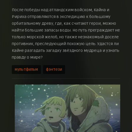
После победы над атландским войском, Кайна и
Ририха отправляются в экспедицию к большому
орбитальному древу, где, как считают герои, можно
найти большие запасы воды. Но путь преграждает не
только морской желоб, но также незнакомый доселе
противник, преследующий похожую цель. Удастся ли
Кайне разгадать загадку звёздного мудреца и узнать
правду о мире?
мультфильм
фэнтези