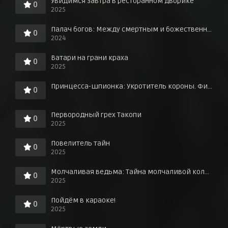
Увидимся завтра в ресторанном дворике
0
2025
Палач богов: Между смертным и божественным царством
0
2024
Ватари на грани краха
0
2025
Принцесса-шпионка: Укротитель короны. Фильм третий
0
Первородный грех Такопи
0
2025
Повелитель тайн
0
2025
Молчаливая ведьма: Тайна молчаливой колдуньи
0
2025
Пойдём в караоке!
0
2025