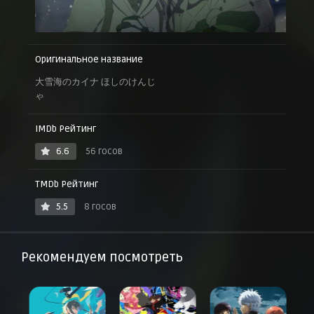
Оригинальное название
大雪海のカイナ ほしのけんじ
ゃ
IMDb Рейтинг
6.6
56 госов
TMDb Рейтинг
5.5
8 госов
Рекомендуем посмотреть