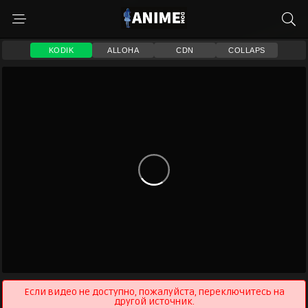
KODIK
ALLOHA
CDN
COLLAPS
Если видео не доступно, пожалуйста, переключитесь на
другой источник.