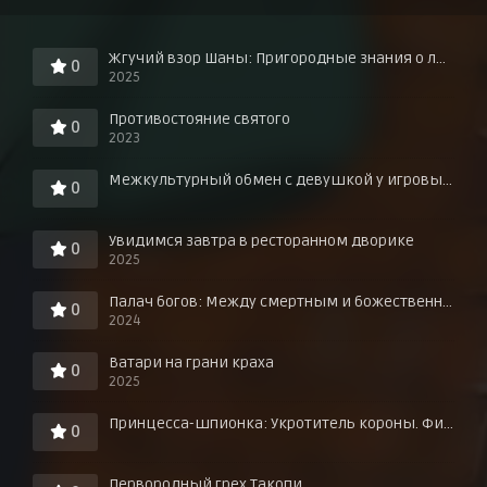
Жгучий взор Шаны: Пригородные знания о любви в горячих источниках!
0
2025
Противостояние святого
0
2023
Межкультурный обмен с девушкой у игровых автоматов
0
Увидимся завтра в ресторанном дворике
0
2025
Палач богов: Между смертным и божественным царством
0
2024
Ватари на грани краха
0
2025
Принцесса-шпионка: Укротитель короны. Фильм третий
0
Первородный грех Такопи