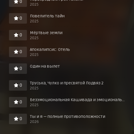
0
2025
Повелитель тайн
0
2025
Мёртвые земли
0
2025
Апокалипсис: Отель
0
2025
Один на вылет
0
Труська, Чулко и пресвятой Подвяз 2
0
2025
Безэмоциональная Кашивада и эмоциональный Ота
0
2025
Ты и я — полные противоположности
0
2026