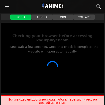
KODIK
ALLOHA
CDN
COLLAPS
Если видео не доступно, пожалуйста, переключитесь на
другой источник.