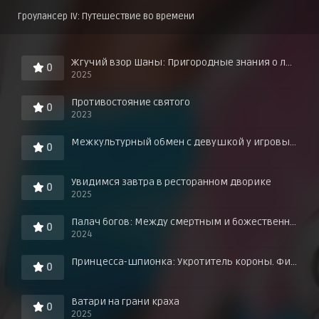
Гроулансер IV: Путешествие во времени
Жгучий взор Шаны: Пригородные знания о любви в горячих источниках!
0
2025
Противостояние святого
0
2023
Межкультурный обмен с девушкой у игровых автоматов
0
Увидимся завтра в ресторанном дворике
0
2025
Палач богов: Между смертным и божественным царством
0
2024
Принцесса-шпионка: Укротитель короны. Фильм третий
0
Ватари на грани краха
0
2025