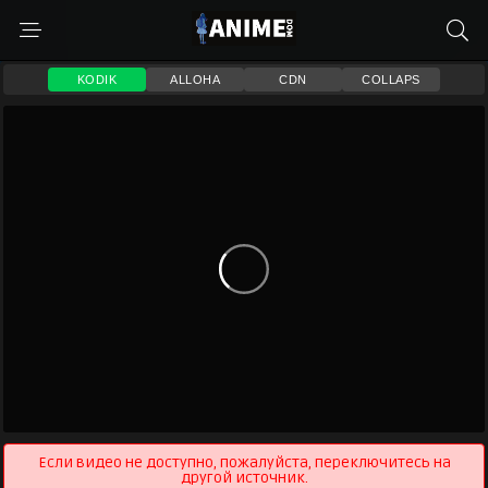
KODIK
ALLOHA
CDN
COLLAPS
Если видео не доступно, пожалуйста, переключитесь на
другой источник.