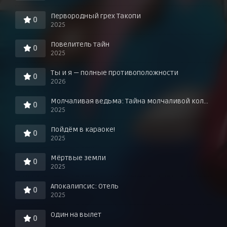
Первородный грех Такопи
0
2025
Повелитель тайн
0
2025
Ты и я — полные противоположности
0
2026
Молчаливая ведьма: Тайна молчаливой колдуньи
0
2025
Пойдём в караоке!
0
2025
Мёртвые земли
0
2025
Апокалипсис: Отель
0
2025
Один на вылет
0