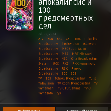
апокалипсис и
Эпизод 9
100
24 сентября 2023 г.
Эпизод 10
предсмертных
25 декабря 2023 г.
дел
Эпизод 11
26 декабря 2023 г.
Jul. 09, 2023
Эпизод 12
ATV
BSN
BSS
CBC
HBC
Hokuriku
26 декабря 2023 г.
Broadcasting
i-Television
IBC Iwate
Broadcasting
MBC South Japan
Broadcasting
MBS
MRT Miyazaki
Broadcasting
NBC
Oita Broadcasting
System
RCC
RKB
RKK Kumamoto
Broadcasting
RSK
Ryukyu
Broadcasting
SBC
SBS
TV
TBS
Tohoku Broadcasting
Tulip
Television
TV Kochi Broadcasting
TV
Yamanashi
TV-U Fukushima
TV-U
Yamagata
tys