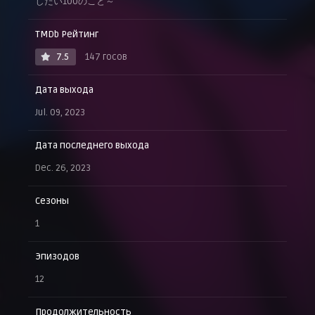
したい100のこと～
TMDb Рейтинг
7.5
147 госов
Дата выхода
Jul. 09, 2023
Дата последнего выхода
Dec. 26, 2023
Сезоны
1
Эпизодов
12
Продолжительность