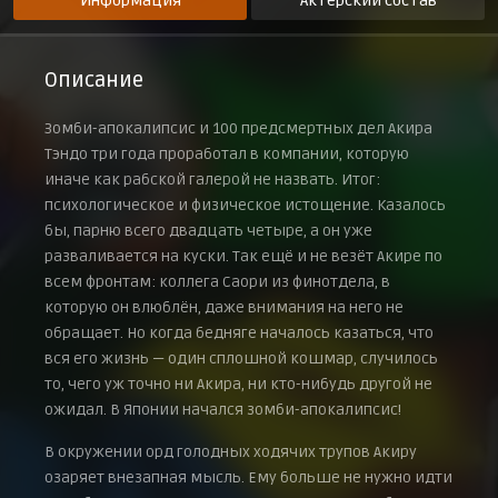
Информация
Актерский состав
Описание
Зомби-апокалипсис и 100 предсмертных дел Акира
Тэндо три года проработал в компании, которую
иначе как рабской галерой не назвать. Итог:
психологическое и физическое истощение. Казалось
бы, парню всего двадцать четыре, а он уже
разваливается на куски. Так ещё и не везёт Акире по
всем фронтам: коллега Саори из финотдела, в
которую он влюблён, даже внимания на него не
обращает. Но когда бедняге началось казаться, что
вся его жизнь — один сплошной кошмар, случилось
то, чего уж точно ни Акира, ни кто-нибудь другой не
ожидал. В Японии начался зомби-апокалипсис!
В окружении орд голодных ходячих трупов Акиру
озаряет внезапная мысль. Ему больше не нужно идти