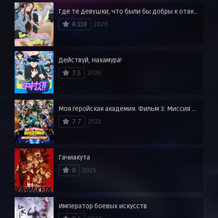
Где те девушки, что были бы добры к отаку?
8.118
2026
Действуй, Накамура!
7.5
2026
Моя геройская академия. Фильм 3: Миссия мировых героев
7.7
2021
Гачиакута
0
2025
Император боевых искусств