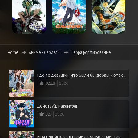
Home
Аниме - Сериалы
Терраформирование
Где те девушки, что были бы добры к отаку?
8.118
2026
Действуй, Накамура!
7.5
2026
Моя геройская академия. Фильм 3: Миссия мировых героев