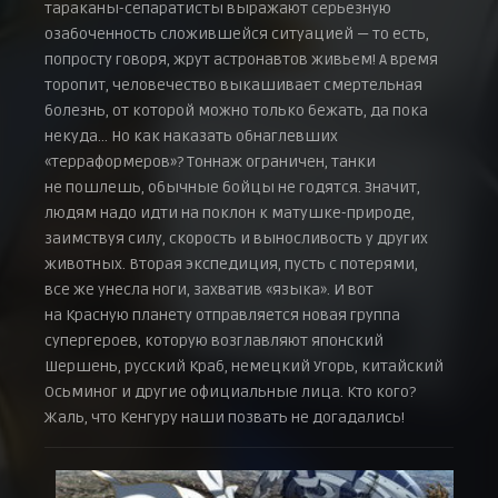
тараканы-сепаратисты выражают серьезную
озабоченность сложившейся ситуацией — то есть,
попросту говоря, жрут астронавтов живьем! А время
торопит, человечество выкашивает смертельная
болезнь, от которой можно только бежать, да пока
некуда… Но как наказать обнаглевших
«терраформеров»? Тоннаж ограничен, танки
не пошлешь, обычные бойцы не годятся. Значит,
людям надо идти на поклон к матушке-природе,
заимствуя силу, скорость и выносливость у других
животных. Вторая экспедиция, пусть с потерями,
все же унесла ноги, захватив «языка». И вот
на Красную планету отправляется новая группа
супергероев, которую возглавляют японский
Шершень, русский Краб, немецкий Угорь, китайский
Осьминог и другие официальные лица. Кто кого?
Жаль, что Кенгуру наши позвать не догадались!