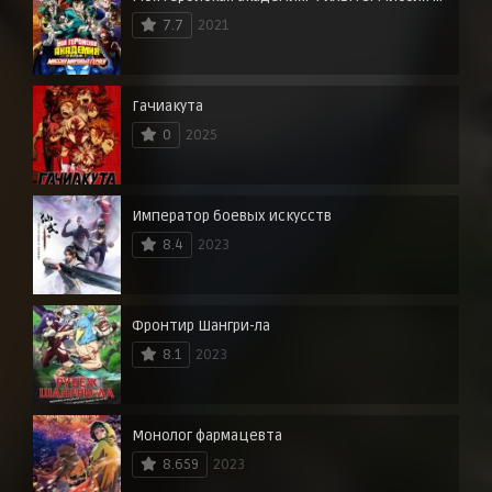
7.7
2021
Гачиакута
0
2025
Император боевых искусств
8.4
2023
Фронтир Шангри-ла
8.1
2023
Монолог фармацевта
8.659
2023