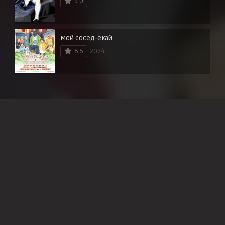
9.0
Мой сосед-ёкай
6.5
2024