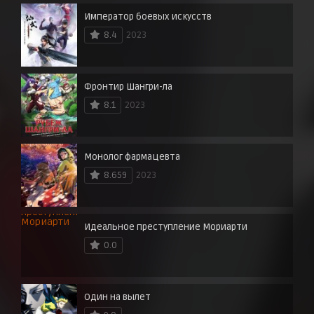
Император боевых искусств
8.4
2023
Фронтир Шангри-ла
8.1
2023
Монолог фармацевта
8.659
2023
Идеальное преступление Мориарти
0.0
Один на вылет