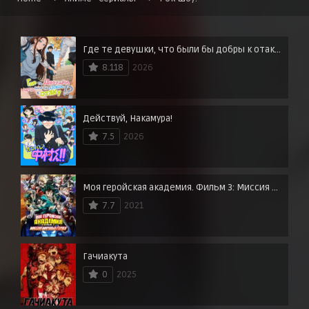
Где те девушки, что были бы добры к отаку?
8.118
2026
Действуй, Накамура!
7.5
2026
Моя геройская академия. Фильм 3: Миссия мировых героев
7.7
2021
Гачиакута
0
2025