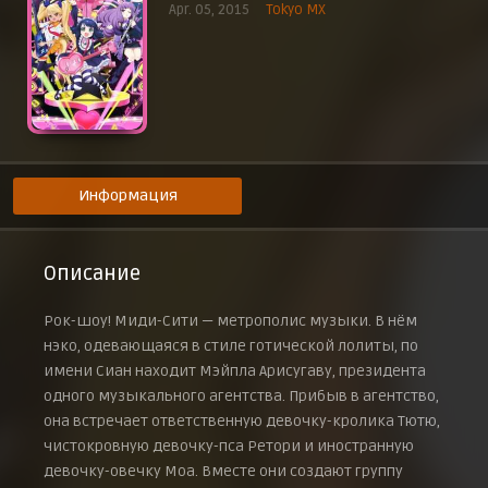
Apr. 05, 2015
Tokyo MX
Эпизод 9
31 мая 2015 г.
Эпизод 10
7 июня 2015 г.
Эпизод 11
14 июня 2015 г.
Эпизод 12
21 июня 2015 г.
Информация
Описание
Рок-шоу! Миди-Сити — метрополис музыки. В нём
нэко, одевающаяся в стиле готической лолиты, по
имени Сиан находит Мэйпла Арисугаву, президента
одного музыкального агентства. Прибыв в агентство,
она встречает ответственную девочку-кролика Тютю,
чистокровную девочку-пса Ретори и иностранную
девочку-овечку Моа. Вместе они создают группу