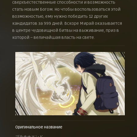
сверхъестественные способности и возможность
Будущее человечества
18 февраля 2022 г.
стать новым Богом. Но чтобы воспользоваться этой
возможностью, ему нужно победить 12 других
Цена чести
25 февраля 2022 г.
кандидатов за 999 дней. Вскоре Мирай оказывается
в центре чудовищной битвы на выживание, приз в
Время поговорить
4 марта 2022 г.
которой – величайшая власть на свете.
Крылья решимости
11 марта 2022 г.
Конец мысли
18 марта 2022 г.
Последняя стрела
25 марта 2022 г.
Оригинальное название
プラチナエンド