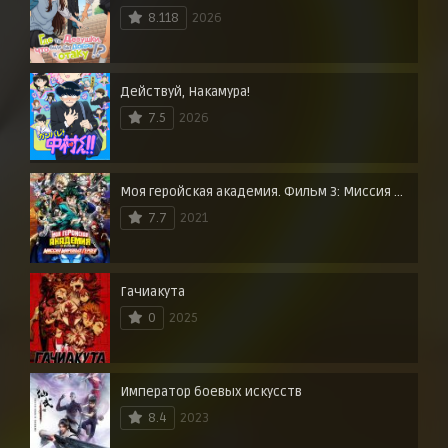
8.118
2026
Действуй, Накамура!
7.5
2026
Моя геройская академия. Фильм 3: Миссия мировых героев
7.7
2021
Гачиакута
0
2025
Император боевых искусств
8.4
2023