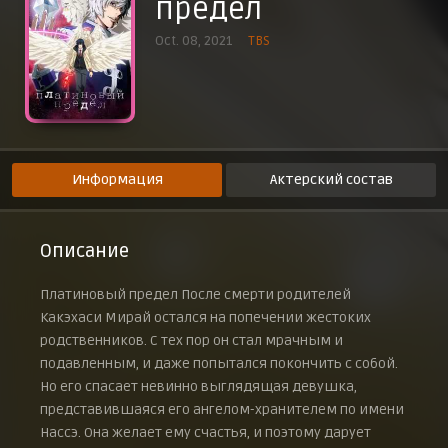
предел
Лик убийцы
3 декабря 2021 г.
Oct. 08, 2021
TBS
Куда утекают слёзы
10 декабря 2021 г.
Знай себе цену
17 декабря 2021 г.
Грань между защитой и нападением
24 декабря 2021 г.
Информация
Актерский состав
Мир во всём мире
7 января 2022 г.
Два огонька
Описание
14 января 2022 г.
Рассеянная мощь
Платиновый предел После смерти родителей
21 января 2022 г.
Какэхаси Мирай остался на попечении жестоких
Величайший убийца на свете
родственников. С тех пор он стал мрачным и
28 января 2022 г.
подавленным, и даже попытался покончить с собой.
Пять других
Но его спасает невинно выглядящая девушка,
4 февраля 2022 г.
представившаяся его ангелом-хранителем по имени
Тайная вечеря
11 февраля 2022 г.
Нассэ. Она желает ему счастья, и поэтому дарует