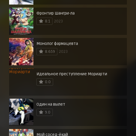
Фронтир Шангри-ла
8.1
2023
Монолог фармацевта
8.659
2023
Идеальное преступление Мориарти
0.0
Один на вылет
9.0
Мой сосед-ёкай