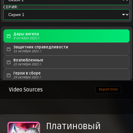
СЕРИЯ:
Дары ангела
8 октября 2021 г.
Защитник справедливости
15 октября 2021 г.
Возлюбленные
22 октября 2021 г.
Герои в сборе
29 октября 2021 г.
Смертный приговор
Video Sources
Report Error
5 ноября 2021 г.
Выбор между болью и страданием
12 ноября 2021 г.
Башня кошмара
19 ноября 2021 г.
Платиновый
Знак обещания
26 ноября 2021 г.