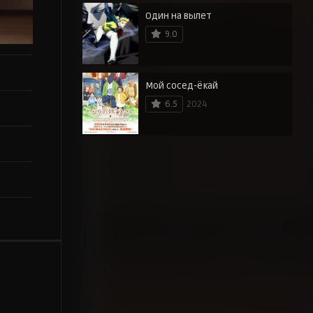
Один на вылет
9.0
Мой сосед-ёкай
6.5
2024