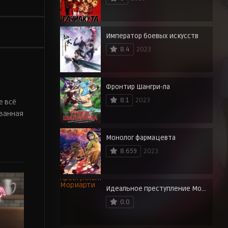
Император боевых искусств
8.4
2023
Фронтир Шангри-ла
8.1
2023
е всё
ованная
Монолог фармацевта
8.659
2023
Идеальное преступление Мориарти
0.0