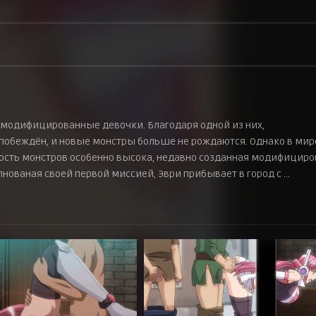
 модифицированные девочки. Благодаря одной из них,
обеждён, и новые монстры больше не рождаются. Однако в мир
вность монстров особенно высока, недавно созданная модифицир
лнованая своей первой миссией, Эври прибывает в город с …