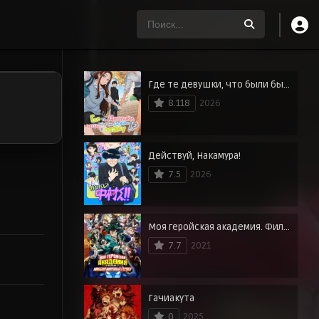
Где те девушки, что были бы добры к отаку?
8.118
2026
Действуй, Накамура!
7.5
2026
Моя геройская академия. Фильм 3: Миссия мировых героев
7.7
2021
Гачиакута
0
2025